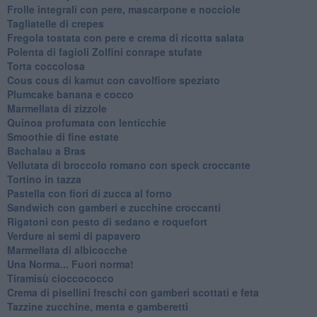
Frolle integrali con pere, mascarpone e nocciole
Tagliatelle di crepes
Fregola tostata con pere e crema di ricotta salata
Polenta di fagioli Zolfini conrape stufate
Torta coccolosa
Cous cous di kamut con cavolfiore speziato
Plumcake banana e cocco
Marmellata di zizzole
Quinoa profumata con lenticchie
Smoothie di fine estate
Bachalau a Bras
Vellutata di broccolo romano con speck croccante
Tortino in tazza
Pastella con fiori di zucca al forno
Sandwich con gamberi e zucchine croccanti
Rigatoni con pesto di sedano e roquefort
Verdure ai semi di papavero
Marmellata di albicocche
Una Norma... Fuori norma!
Tiramisù cioccococco
Crema di pisellini freschi con gamberi scottati e feta
Tazzine zucchine, menta e gamberetti