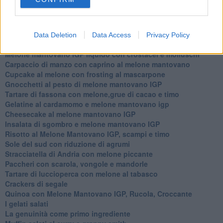
lavanda
Meloncino, liquore al melone mantovano IGP
Gelato al melone mantovano
Liquore al melone mantovano igp e peperoncino
Data Deletion
Data Access
Privacy Policy
Bon Bon di melone mantovano igp al grana padano
Melone mantovano IGP liquido con crostacei e molluschi
Carpaccio di manzo con caprino al melone mantovano
Cupcake al melone con frosting al mascarpone
Gnocchetti al pesto di melone mantovano IGP
Tartare di fassona con melone,grue di cacao e timo
Gelatine al cardamomo e melone mantovano igp
Cheesecake al melone mantovano IGP
Insalata di sgombro e melone mantovano IGP
Risotto al Melone Mantovano IGP, scampi e timo
Sole del sud con riduzione di agrumi
Stracciatella di Andria con melone piccante
Paccheri con scarola, vongole e mandorle
Tartare di luccioperca con melone al tabasco
Crackers di segale
Quinoa con Melone Mantovano IGP, Rucola, Croccante
I gelati salati
La genuinità come primo ingrediente