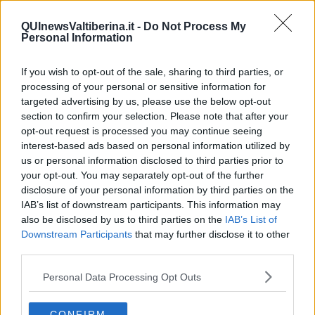
spumoso e soffice.
QUInewsValtiberina.it -
Do Not Process My
Versate in un bel bicchierone, se volete guarnendo con una foglia
Personal Information
di menta o semplicemente gustandolo così.
Rubina Rovini
If you wish to opt-out of the sale, sharing to third parties, or
processing of your personal or sensitive information for
targeted advertising by us, please use the below opt-out
section to confirm your selection. Please note that after your
opt-out request is processed you may continue seeing
interest-based ads based on personal information utilized by
Se vuoi leggere le notizie principali della Toscana iscriviti alla
us or personal information disclosed to third parties prior to
Newsletter QUInews - ToscanaMedia.
Arriva gratis tutti i giorni
your opt-out. You may separately opt-out of the further
alle 20:00 direttamente nella tua casella di posta.
disclosure of your personal information by third parties on the
IAB’s list of downstream participants. This information may
Basta cliccare
QUI
also be disclosed by us to third parties on the
IAB’s List of
Ti potrebbe interessare anche:
Downstream Participants
that may further disclose it to other
third parties.
Articoli dal Blog “Raccontare di Gusto” di Rubina Rovini
Personal Data Processing Opt Outs
Vellutata di cime di rapa al cumino e latte di cocco
Spaghetti con crema di zucca e...
Crostatina con crema al grana padano, gelatina al melone e
CONFIRM