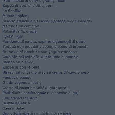
Muffin salati al curry e granny smith
Zuppa di porri alla birra, con ...
La ribollita
Muscoli ripieni
Risotto arancia e pistacchi mantecato con taleggio
Merenda da campioni
Palamita? Sì, grazie
I gelati light
Fondente di patata, caprino e germogli di porro
Torretta con crostini piccanti e pesto di broccoli
Brunoise di zucchine con yogurt e senape
Carciofo nel carciofo, al profumo di arancia
Bianco su bianco
Zuppa di porri e birra
Strascinati di grano arso su crema di cavolo nero
Focaccia barese
Gratin vegano al curry
Crema di zucca e poché al gorgonzola
Panbrioche semintegrale alle bacche di goji
Fingerfood tricolore
Delizia natalizia
Caesar Salad
Biscottoni ripieni con fichi, noci e mele