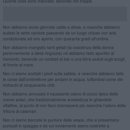
Quante cose sono mancate, secondo me troppe.
Non abbiamo avuto giornate calde e afose, e neanche abbiamo
sudato le sette camicie passando da un luogo chiuso con aria
condizionata ad uno aperto, con quaranta gradi all’ombra.
Non abbiamo mangiato tanti gelati (la coscienza della donna
perennemente a dieta ringrazia) né abbiamo fatto aperitivi al
tramonto, bevendo un cocktail al bar o una birra seduti sugli scogli,
di fronte al mare.
Non ci siamo scottati i piedi sulla sabbia, e neanche abbiamo fatto
le corse dall’ombrellone per andare in acqua, tuffandosi come dei
trichechi di cinquecento chili.
Non abbiamo annusato il nauseante odore di cocco tipico delle
creme solari, che tradizionalmente anestetizza le ghiandole
olfattive, al punto di non farci riconoscere più neanche l’odore della
frittura di calamari.
Non ci siamo beccate le punture delle vespe, che si presentano
puntuali in spiaggia e da cui ovviamente siamo costrette a