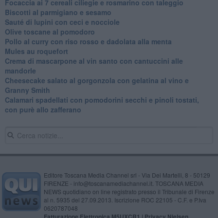
Focaccia ai 7 cereali ciliegie e rosmarino con taleggio
Biscotti al parmigiano e sesamo
Sauté di lupini con ceci e nocciole
Olive toscane al pomodoro
Pollo al curry con riso rosso e dadolata alla menta
Mules au roquefort
Crema di mascarpone al vin santo con cantuccini alle
mandorle
Cheesecake salato al gorgonzola con gelatina al vino e
Granny Smith
Calamari spadellati con pomodorini secchi e pinoli tostati,
con purè allo zafferano
Editore Toscana Media Channel srl - Via Dei Martelli, 8 - 50129
FIRENZE - info@toscanamediachannel.it. TOSCANA MEDIA
NEWS quotidiano on line registrato presso il Tribunale di Firenze
al n. 5935 del 27.09.2013. Iscrizione ROC 22105 - C.F. e P.Iva
0620787048
Fatturazione Elettronica M5UXCR1 |
Privacy Nielsen