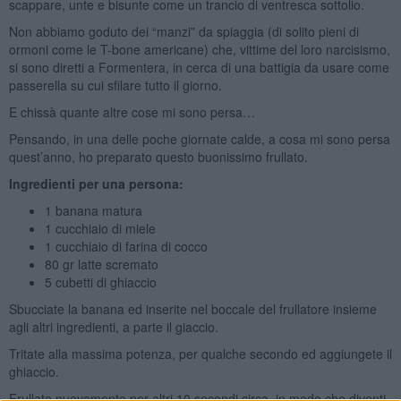
scappare, unte e bisunte come un trancio di ventresca sottolio.
Non abbiamo goduto dei “manzi” da spiaggia (di solito pieni di
ormoni come le T-bone americane) che, vittime del loro narcisismo,
si sono diretti a Formentera, in cerca di una battigia da usare come
passerella su cui sfilare tutto il giorno.
E chissà quante altre cose mi sono persa…
Pensando, in una delle poche giornate calde, a cosa mi sono persa
quest’anno, ho preparato questo buonissimo frullato.
Ingredienti per una persona:
1 banana matura
1 cucchiaio di miele
1 cucchiaio di farina di cocco
80 gr latte scremato
5 cubetti di ghiaccio
Sbucciate la banana ed inserite nel boccale del frullatore insieme
agli altri ingredienti, a parte il giaccio.
Tritate alla massima potenza, per qualche secondo ed aggiungete il
ghiaccio.
Frullate nuovamente per altri 10 secondi circa, in modo che diventi