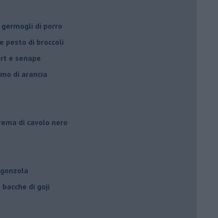
 germogli di porro
e pesto di broccoli
urt e senape
umo di arancia
crema di cavolo nero
rgonzola
bacche di goji