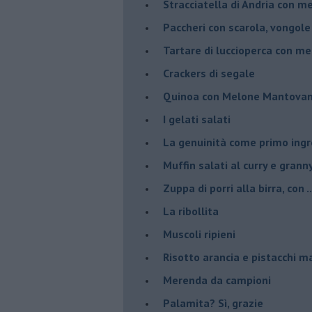
Stracciatella di Andria con m
Paccheri con scarola, vongol
Tartare di luccioperca con m
Crackers di segale
Quinoa con Melone Mantovano
I gelati salati
La genuinità come primo ing
Muffin salati al curry e grann
Zuppa di porri alla birra, con ..
La ribollita
Muscoli ripieni
Risotto arancia e pistacchi 
Merenda da campioni
Palamita? Sì, grazie