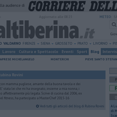
alla audience di
o
Aggiornato alle 08:25
METEO:
S
Gio
O
VALDARNO
FIRENZE
SIENA
GROSSETO
PRATO
LIVORNO
PI
Lavoro
Cultura e Spettacolo
Eventi
Sport
Blog
Intervi
CAPRESE MICHELANGELO
MONTERCHI
PIEVE SANTO STEFA
ubina Rovini
 con mamma pugliese, amante della buona tavola e dei
e. E' stata lei che mi ha insegnato, insieme a mia nonna, i
ono affettivamente più legata. Scrive di cucina dal 2006, ex
Q
 del fitness, ha partecipato a MasterChef 2015-16
Vedi tutti gli articoli del blog di Rubina Rovini
A L
di 
Scar