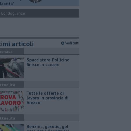
la città"
Condoglianze
imi articoli
Vedi tutti
ronaca
Spacciatore-Pollicino
finisce in carcere
ttualità
​Tutte le offerte di
lavoro in provincia di
Arezzo
ttualità
​Benzina, gasolio, gpl,