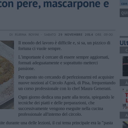
 con pere, mascarpone e
con 
QUI
DI RUBINA ROVINI - SABATO
29 NOVEMBRE 2014
ORE 09:00
Ult
Il mondo del lavoro è difficile e, si sa, un pizzico di
fortuna ci vuole sempre.
C
L'importante è cercare di essere sempre aggiornati,
formati adeguatamente e soprattutto metterci
passione.
Per questo sto cercando di perfezionarmi ed acquisire
nuove nozioni al Circolo Agorà, di Pisa, frequentando
A
un corso professionale con lo chef Maura Generani.
Ogni giorno dedica una parte alla teoria, spiegando le
tecniche dei piatti e delle preparazioni, che
successivamente vengono eseguite nella cucina
professionale all'interno del circolo.
A
te durante una delle lezioni, il cui tema principale era la "pasta