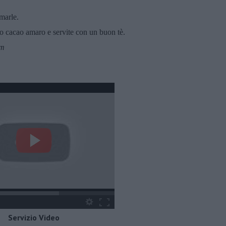
rmarle.
o o cacao amaro e servite con un buon tè.
om
Servizio Video