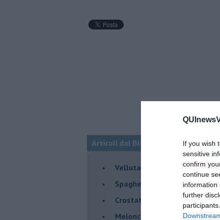
QUInewsVal
Articoli dal Blog “Raccontare di Gust
If you wish 
sensitive in
confirm you
Vellutata di cime di rapa al c
continue se
Spaghetti con crema di zucca 
information 
further disc
Crostatina con crema al gran
participants
Meloncino, liquore al melon
Downstream 