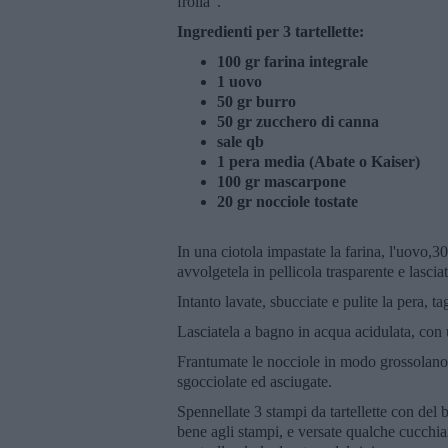
frolla".
Ingredienti per 3 tartellette:
100 gr farina integrale
1 uovo
50 gr burro
50 gr zucchero di canna
sale qb
1 pera media (Abate o Kaiser)
100 gr mascarpone
20 gr nocciole tostate
In una ciotola impastate la farina, l'uovo,3
avvolgetela in pellicola trasparente e lascia
Intanto lavate, sbucciate e pulite la pera, ta
Lasciatela a bagno in acqua acidulata, con 
Frantumate le nocciole in modo grossolano,
sgocciolate ed asciugate.
Spennellate 3 stampi da tartellette con del b
bene agli stampi, e versate qualche cucchia