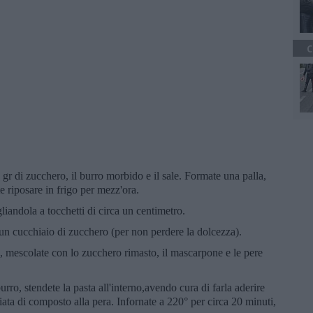
C
0 gr di zucchero, il burro morbido e il sale. Formate una palla,
te riposare in frigo per mezz'ora.
gliandola a tocchetti di circa un centimetro.
un cucchiaio di zucchero (per non perdere la dolcezza).
 mescolate con lo zucchero rimasto, il mascarpone e le pere
urro, stendete la pasta all'interno,avendo cura di farla aderire
iata di composto alla pera. Infornate a 220° per circa 20 minuti,