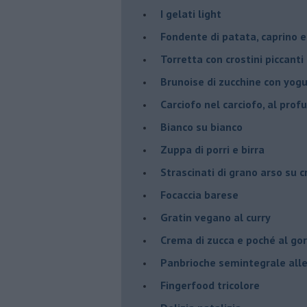
I gelati light
Fondente di patata, caprino e
Torretta con crostini piccanti 
Brunoise di zucchine con yog
Carciofo nel carciofo, al prof
Bianco su bianco
Zuppa di porri e birra
Strascinati di grano arso su 
Focaccia barese
Gratin vegano al curry
Crema di zucca e poché al go
Panbrioche semintegrale alle 
Fingerfood tricolore