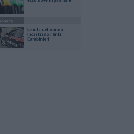
ecco dove risparmiare
ronaca
Le urla del nonno
incastrano i finti
Carabinieri