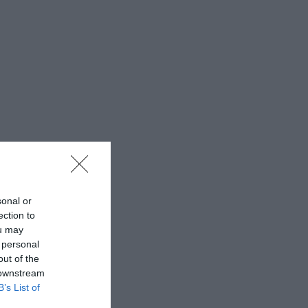
sonal or
ection to
ou may
 personal
out of the
 downstream
B’s List of