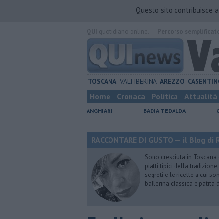
Questo sito contribuisce 
QUI
quotidiano online.
Percorso semplificat
TOSCANA
VALTIBERINA
AREZZO
CASENTIN
Home
Cronaca
Politica
Attualità
ANGHIARI
BADIA TEDALDA
RACCONTARE DI GUSTO — il Blog di R
Sono cresciuta in Toscana
piatti tipici della tradizion
segreti e le ricette a cui s
ballerina classica e patita