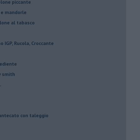
elone piccante
e e mandorle
elone al tabasco
 IGP, Rucola, Croccante
rediente
y smith
.
mantecato con taleggio