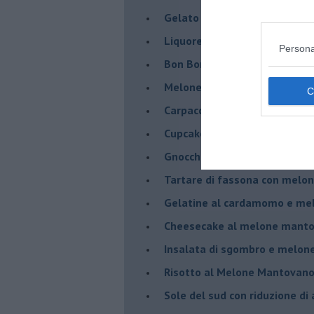
Gelato al melone mantovano
Liquore al melone mantovano
Persona
Bon Bon di melone mantovano
Melone mantovano IGP liquido
Carpaccio di manzo con capr
Cupcake al melone con frost
Gnocchetti al pesto di melo
Tartare di fassona con melon
Gelatine al cardamomo e me
Cheesecake al melone manto
Insalata di sgombro e melo
Risotto al Melone Mantovano 
Sole del sud con riduzione di