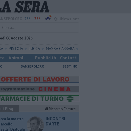
23°
35°
ANSEPOLCRO
QuiNews.net
vedì
06 Agosto 2026
SA
PISTOIA
LUCCA
MASSA CARRARA
ste
Animali
Pubblicità
Contatti
NO
SANSEPOLCRO
SESTINO
ui Blog
di Riccardo Ferrucci
INCONTRI
ucca la mostra
D'ARTE
Marcello
selli “Dialoghi