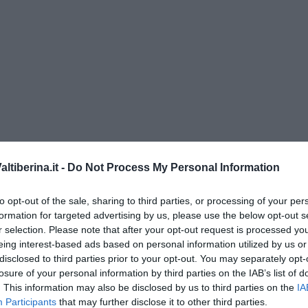
tiberina.it -
Do Not Process My Personal Information
o” di Rubina Rovini
to opt-out of the sale, sharing to third parties, or processing of your per
formation for targeted advertising by us, please use the below opt-out s
r selection. Please note that after your opt-out request is processed y
umino e latte di cocco
eing interest-based ads based on personal information utilized by us or
e...
disclosed to third parties prior to your opt-out. You may separately opt-
losure of your personal information by third parties on the IAB’s list of
a padano, gelatina al melone e lavanda
. This information may also be disclosed by us to third parties on the
IA
e mantovano IGP
Participants
that may further disclose it to other third parties.