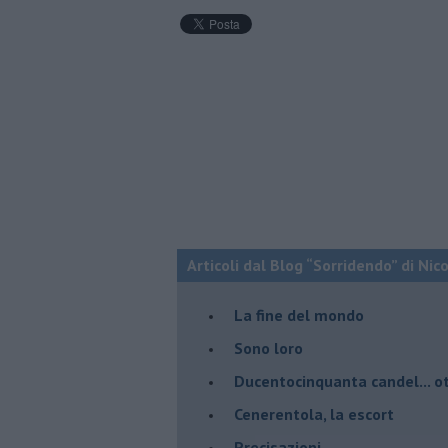
Articoli dal Blog “Sorridendo” di Nic
La fine del mondo
Sono loro
Ducentocinquanta candel... ot
Cenerentola, la escort
Precisazioni