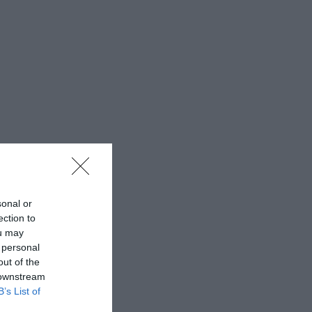
sonal or
ection to
ou may
 personal
out of the
 downstream
B’s List of