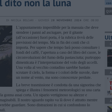
l dito non la luna
con 
QUI
DI NICOLA BELCARI - GIOVEDÌ
28 NOVEMBRE 2024
ORE 08:00
L’appuntamento imperdibile per la massaia che deve
stendere i panni ad asciugare, per il gitante
Ult
(all’occasione) fuori porta, è la rubrica tivvù delle
previsioni del tempo. Ma in fin dei conti che ci
C
importa. Per sapere che tempo farà posso consultare i
fondi del caffè, l’apertura a caso del libro del cuore, le
circonvoluzioni del fumo della pastasciutta; purtroppo
dimenticata è l’interpretazione del volo degli uccelli.
Una volta al vecchio contadino sarebbe bastato
scrutare il cielo, la forma e i colori delle nuvole, dare
A
un nome al vento, ma sono conoscenze perdute.
La breve trasmissione è condotta da una signorina che
spiega e illustra i fenomeni meteorologici su una carta
 la gonna assai corta. Un sipario vertiginoso su altezze e
maginabili. Il nostro sguardo rapito va là dove è attratto mentre
A
ovrebbe guardare. Sono distrazioni in cui si confondono lo
ali.