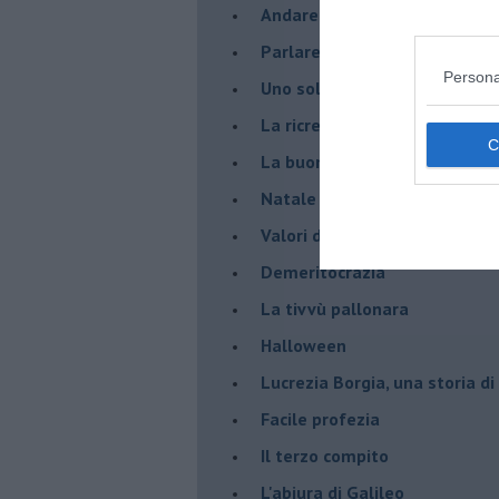
Andare oltre lo specchio
Parlare con la televisione
Persona
Uno solo al comando?
La ricreazione è finita
La buona notizia
Natale con l'elmetto
Valori dubbi miti fasulli
Demeritocrazia
La tivvù pallonara
Halloween
​Lucrezia Borgia, una storia d
Facile profezia
Il terzo compito
L'abiura di Galileo