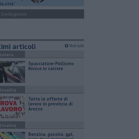
la città"
Condoglianze
imi articoli
Vedi tutti
ronaca
Spacciatore-Pollicino
finisce in carcere
ttualità
​Tutte le offerte di
lavoro in provincia di
Arezzo
ttualità
​Benzina, gasolio, gpl,