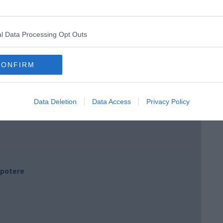
l Data Processing Opt Outs
CONFIRM
Data Deletion
Data Access
Privacy Policy
i potere