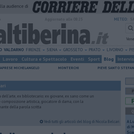
alla audience di
o
Aggiornato alle 08:25
METEO:
S
Vene
O
VALDARNO
FIRENZE
SIENA
GROSSETO
PRATO
LIVORNO
PI
Lavoro
Cultura e Spettacolo
Eventi
Sport
Blog
Intervi
CAPRESE MICHELANGELO
MONTERCHI
PIEVE SANTO STEFA
ari
ria dell’arte, ex bibliotecario; ex giovane, ex sano come un
 e composizione artistica, giocatore di dama, con la
mante della parola scritta
Q
Vedi tutti gli articoli del blog di Nicola Belcari
A L
di 
Scar