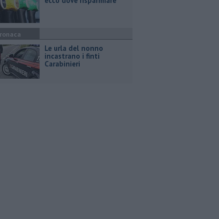
ecco dove risparmiare
ronaca
Le urla del nonno
incastrano i finti
Carabinieri