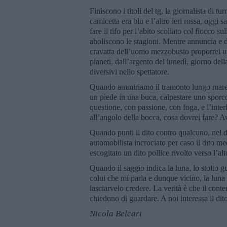
Finiscono i titoli del tg, la giornalista di t
camicetta era blu e l’altro ieri rossa, ogg
fare il tifo per l’abito scollato col fiocco 
aboliscono le stagioni. Mentre annuncia e d
cravatta dell’uomo mezzobusto proporrei un 
pianeti, dall’argento del lunedì, giorno dell
diversivi nello spettatore.
Quando ammiriamo il tramonto lungo mare, i
un piede in una buca, calpestare uno spo
questione, con passione, con foga, e l’inte
all’angolo della bocca, cosa dovrei fare? A
Quando punti il dito contro qualcuno, nel d
automobilista incrociato per caso il dito me
escogitato un dito pollice rivolto verso l’al
Quando il saggio indica la luna, lo stolto gua
colui che mi parla e dunque vicino, la luna 
lasciarvelo credere. La verità è che il conte
chiedono di guardare. A noi interessa il dit
Nicola Belcari