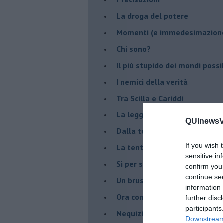
La droga del potere
Momenti (e immedesimazion
Chi sono?
Il più stupido dei mondi possib
I nemici della verità
Tra Scilla e Cariddi
La legge del più forte
QUInewsVal
Dalla terra alla luna
If you wish 
La tentazione
sensitive in
​Sì per sempre? O no al mom
confirm you
continue se
Un brusco risveglio
information 
Ora come allora
further disc
participants
Nequizia
Downstream 