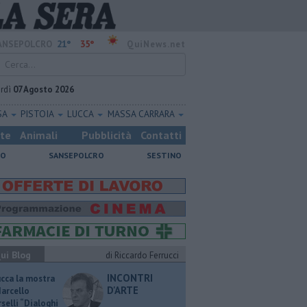
21°
35°
ANSEPOLCRO
QuiNews.net
rdì
07 Agosto 2026
SA
PISTOIA
LUCCA
MASSA CARRARA
ste
Animali
Pubblicità
Contatti
NO
SANSEPOLCRO
SESTINO
ui Blog
di Riccardo Ferrucci
INCONTRI
ucca la mostra
D'ARTE
Marcello
selli “Dialoghi