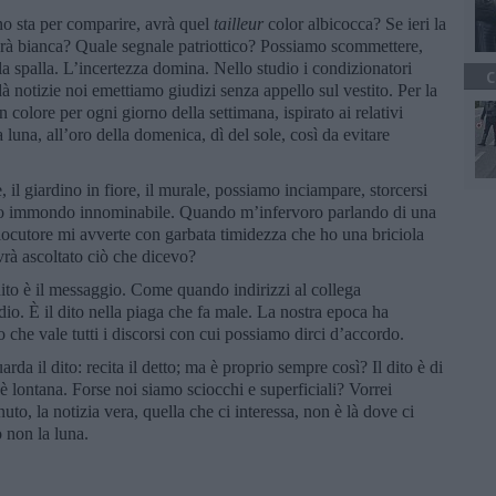
urno sta per comparire, avrà quel
tailleur
color albicocca? Se ieri la
i sarà bianca? Quale segnale patriottico? Possiamo scommettere,
sulla spalla. L’incertezza domina. Nello studio i condizionatori
C
à notizie noi emettiamo giudizi senza appello sul vestito. Per la
colore per ogni giorno della settimana, ispirato ai relativi
a luna, all’oro della domenica, dì del sole, così da evitare
l giardino in fiore, il murale, possiamo inciampare, storcersi
rco immondo innominabile. Quando m’infervoro parlando di una
rlocutore mi avverte con garbata timidezza che ho una briciola
vrà ascoltato ciò che dicevo?
ito è il messaggio. Come quando indirizzi al collega
dio. È il dito nella piaga che fa male. La nostra epoca ha
to che vale tutti i discorsi con cui possiamo dirci d’accordo.
rda il dito: recita il detto; ma è proprio sempre così? Il dito è di
è lontana. Forse noi siamo sciocchi e superficiali? Vorrei
nuto, la notizia vera, quella che ci interessa, non è là dove ci
o non la luna.