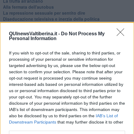
La truffa all'anziano
Alla fermata dell'autobus
La repressione sessuale per sentito dire
Diseducazione televisiva e inerzia della politica
Foto storica
Esequie solenni
QUInewsValtiberina.it -
Do Not Process My
Nostalgia del sangue blu
Personal Information
Teste calde
Non avere e non essere
If you wish to opt-out of the sale, sharing to third parties, or
Armiamoci e... avviatevi
processing of your personal or sensitive information for
Da Capodanno a Carnevale
targeted advertising by us, please use the below opt-out
Schizzi di fango
section to confirm your selection. Please note that after your
Sor-riso amaro
Fine anno al ristorante
opt-out request is processed you may continue seeing
La festa di Capodanno
interest-based ads based on personal information utilized by
Natale 2024
us or personal information disclosed to third parties prior to
Re e regnanti
your opt-out. You may separately opt-out of the further
A noi interessa il dito non la luna
disclosure of your personal information by third parties on the
Come rubare allo stato e vivere felici
IAB’s list of downstream participants. This information may
Una performance
also be disclosed by us to third parties on the
IAB’s List of
Il compagno
Downstream Participants
that may further disclose it to other
​Io (allo specchio)
third parties.
Tramonto