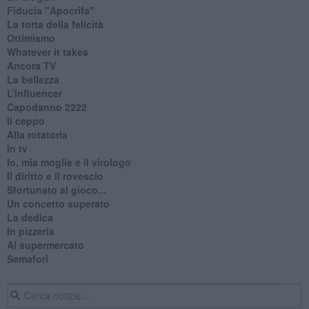
Fiducia "Apocrifa"
La torta della felicità
Ottimismo
Whatever it takes
Ancora TV
La bellezza
L’Influencer
​Capodanno 2222
Il ceppo
Alla rotatoria
In tv
Io, mia moglie e il virologo
Il diritto e il rovescio
Sfortunato al gioco...
Un concetto superato
La dedica
In pizzeria
Al supermercato
Semafori