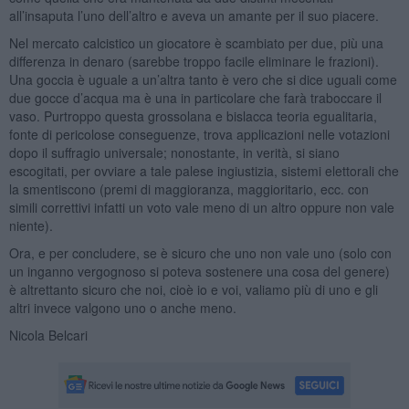
all’insaputa l’uno dell’altro e aveva un amante per il suo piacere.
Nel mercato calcistico un giocatore è scambiato per due, più una
differenza in denaro (sarebbe troppo facile eliminare le frazioni).
Una goccia è uguale a un’altra tanto è vero che si dice uguali come
due gocce d’acqua ma è una in particolare che farà traboccare il
vaso. Purtroppo questa grossolana e bislacca teoria egualitaria,
fonte di pericolose conseguenze, trova applicazioni nelle votazioni
dopo il suffragio universale; nonostante, in verità, si siano
escogitati, per ovviare a tale palese ingiustizia, sistemi elettorali che
la smentiscono (premi di maggioranza, maggioritario, ecc. con
simili correttivi infatti un voto vale meno di un altro oppure non vale
niente).
Ora, e per concludere, se è sicuro che uno non vale uno (solo con
un inganno vergognoso si poteva sostenere una cosa del genere)
è altrettanto sicuro che noi, cioè io e voi, valiamo più di uno e gli
altri invece valgono uno o anche meno.
Nicola Belcari