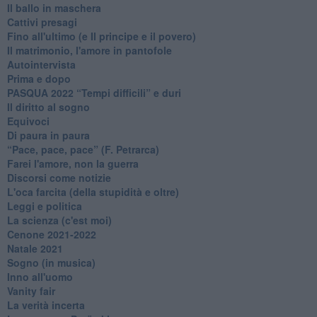
Il ballo in maschera
Cattivi presagi
Fino all'ultimo (e Il principe e il povero)
Il matrimonio, l'amore in pantofole
Autointervista
Prima e dopo
​PASQUA 2022 “Tempi difficili” e duri
Il diritto al sogno
Equivoci
Di paura in paura
​“Pace, pace, pace” (F. Petrarca)
Farei l'amore, non la guerra
Discorsi come notizie
L'oca farcita (della stupidità e oltre)
Leggi e politica
La scienza (c'est moi)
Cenone 2021-2022
Natale 2021
Sogno (in musica)
Inno all'uomo
Vanity fair
La verità incerta