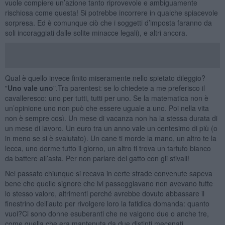
vuole compiere un’azione tanto riprovevole e ambiguamente
rischiosa come questa! Si potrebbe incorrere in qualche spiacevole
sorpresa. Ed è comunque ciò che i soggetti d’imposta faranno da
soli incoraggiati dalle solite minacce legali), e altri ancora.
Qual è quello invece finito miseramente nello spietato dileggio?
"
Uno vale uno
".Tra parentesi: se lo chiedete a me preferisco il
cavalleresco: uno per tutti, tutti per uno. Se la matematica non è
un’opinione uno non può che essere uguale a uno. Poi nella vita
non è sempre così. Un mese di vacanza non ha la stessa durata di
un mese di lavoro. Un euro tra un anno vale un centesimo di più (o
in meno se si è svalutato). Un cane ti morde la mano, un altro te la
lecca, uno dorme tutto il giorno, un altro ti trova un tartufo bianco
da battere all’asta. Per non parlare del gatto con gli stivali!
Nel passato chiunque si recava in certe strade convenute sapeva
bene che quelle signore che ivi passeggiavano non avevano tutte
lo stesso valore, altrimenti perché avrebbe dovuto abbassare il
finestrino dell’auto per rivolgere loro la fatidica domanda: quanto
vuoi?Ci sono donne esuberanti che ne valgono due o anche tre,
come quella che era mantenuta da due distinti mecenati