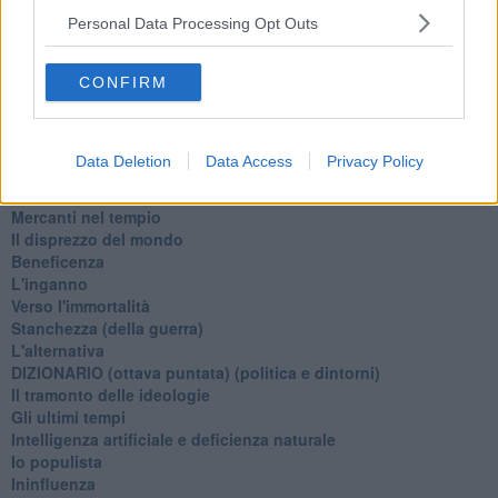
Passato, presente, futuro
Personal Data Processing Opt Outs
La virtù del non fare
Il giorno dei saldi
L'ultimo post
CONFIRM
Leggendo l'Eneide
​(In)sicurezza stradale
Il decalogo del politico
Data Deletion
Data Access
Privacy Policy
Un calcio alla finzione
Solitudine
Mercanti nel tempio
Il disprezzo del mondo
Beneficenza
L'inganno
Verso l'immortalità
Stanchezza (della guerra)
L'alternativa
​DIZIONARIO (ottava puntata) (politica e dintorni)
Il tramonto delle ideologie
Gli ultimi tempi
Intelligenza artificiale e deficienza naturale
Io populista
Ininfluenza