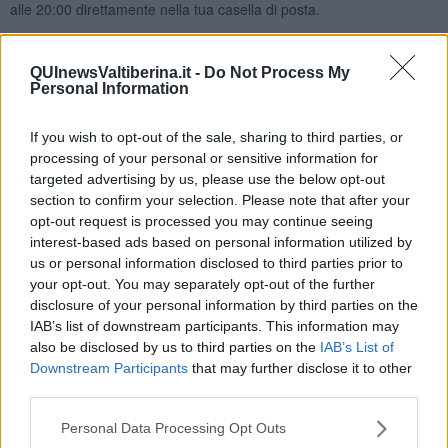
alle 20:00 direttamente nella tua casella di posta.
Basta cliccare
QUI
Ti potrebbe interessare anche:
QUInewsValtiberina.it -
Do Not Process My
Personal Information
Articoli dal Blog “Sorridendo” di Nicola Belcari
La fine del mondo
If you wish to opt-out of the sale, sharing to third parties, or
Sono loro
processing of your personal or sensitive information for
Ducentocinquanta candel... otti
targeted advertising by us, please use the below opt-out
Cenerentola, la escort
section to confirm your selection. Please note that after your
Precisazioni
opt-out request is processed you may continue seeing
La droga del potere
interest-based ads based on personal information utilized by
Momenti (e immedesimazione)
us or personal information disclosed to third parties prior to
Chi sono?
your opt-out. You may separately opt-out of the further
Il più stupido dei mondi possibili
disclosure of your personal information by third parties on the
I nemici della verità
IAB’s list of downstream participants. This information may
Tra Scilla e Cariddi
also be disclosed by us to third parties on the
IAB’s List of
La legge del più forte
Downstream Participants
that may further disclose it to other
Dalla terra alla luna
third parties.
La tentazione
​Sì per sempre? O no al momento?
Personal Data Processing Opt Outs
Un brusco risveglio