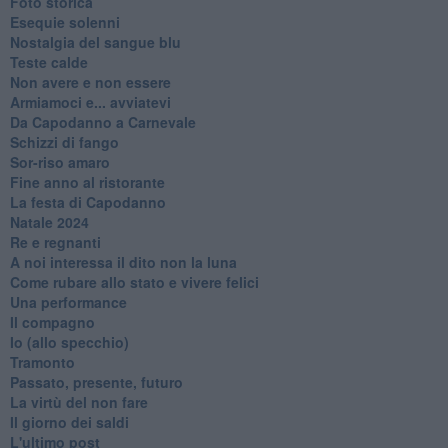
Foto storica
Esequie solenni
Nostalgia del sangue blu
Teste calde
Non avere e non essere
Armiamoci e... avviatevi
Da Capodanno a Carnevale
Schizzi di fango
Sor-riso amaro
Fine anno al ristorante
La festa di Capodanno
Natale 2024
Re e regnanti
A noi interessa il dito non la luna
Come rubare allo stato e vivere felici
Una performance
Il compagno
​Io (allo specchio)
Tramonto
Passato, presente, futuro
La virtù del non fare
Il giorno dei saldi
L'ultimo post