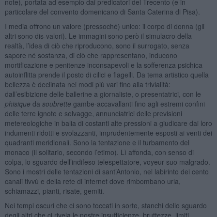
note), portata ad esempio dai predicatori del Trecento (e in
particolare del convento domenicano di Santa Caterina di Pisa).
I media offrono un valore (pressoché) unico: il corpo di donna (gli
altri sono dis-valori). Le immagini sono però il simulacro della
realtà, l’idea di ciò che riproducono, sono il surrogato, senza
sapore né sostanza, di ciò che rappresentano, inducono
mortificazione e penitenze inconsapevoli e la sofferenza psichica
autoinflitta prende il posto di cilici e flagelli. Da tema artistico quella
bellezza è declinata nei modi più vari fino alla trivialità:
dall’esibizione delle ballerine a giornaliste, o presentatrici, con le
phisique
da
soubrette
gambe-accavallanti fino agli estremi confini
delle terre ignote e selvagge, annunciatrici delle previsioni
metereologiche in balia di costanti alte pressioni a giudicare dai loro
indumenti ridotti e svolazzanti, imprudentemente esposti ai venti dei
quadranti meridionali. Sono la tentazione e il turbamento del
monaco (il solitario, secondo l’etimo). Lì affonda, con senso di
colpa, lo sguardo dell’indifeso telespettatore, voyeur suo malgrado.
Sono i mostri delle tentazioni di sant’Antonio, nel labirinto dei cento
canali tivvù e della rete di internet dove rimbombano urla,
schiamazzi, pianti, risate, gemiti.
Nei tempi oscuri che ci sono toccati in sorte, stanchi dello sguardo
degli altri che ci rivela le nostre insufficienze, bruttezze, limiti,