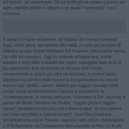
del mondo, né misantropia. Chi ha fortificato se stesso è pronto per
agire, stabilire attività e rapporti e un giusto “commercio” con il
prossimo.
È questo il ritrarsi nel deserto, la Tebaide dei monaci medievali.
Oggi, come allora, dal simbolo alla realtà, il modo più semplice di
coltivare questo ritrarsi meditativo è il rimanere nella propria stanza
(la cella del monaco). Oggi un ostacolo all’appartarsi, sottile,
subdolo è dato dalla invasività dei media, capeggiati dalla tivvù (il
più autoritario). Essi aboliscono le frontiere dell’intimità,
contaminando lo spazio più caro ed esclusivo, e persino sacro;
abbattono la barriera delle mura e la loro protezione dal mondo
esterno con “giullari, cantori, ballerini per fuggire i pensieri della
morte” come scrive Domenico Cavalca e contrastano la
“contemplazione, la mistica solitudine, il pensiero di Dio” secondo le
parole del Beato Giordano da Rivalto: “fuggire gente è fuggire
nemici” (tentazioni e peccato) ché è bene evitare “la commistione
con cose corruttibili e materie terrene”. Quel che s’invocava
simbolicamente era la
Tebaide
, descritta nelle pitture (dell’Angelico
o di Buffalmacco nel Camposanto Monumentale di Pisa, tra le più