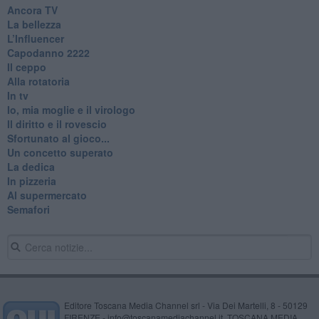
Ancora TV
La bellezza
L’Influencer
​Capodanno 2222
Il ceppo
Alla rotatoria
In tv
Io, mia moglie e il virologo
Il diritto e il rovescio
Sfortunato al gioco...
Un concetto superato
La dedica
In pizzeria
Al supermercato
Semafori
Editore Toscana Media Channel srl - Via Dei Martelli, 8 - 50129
FIRENZE - info@toscanamediachannel.it. TOSCANA MEDIA