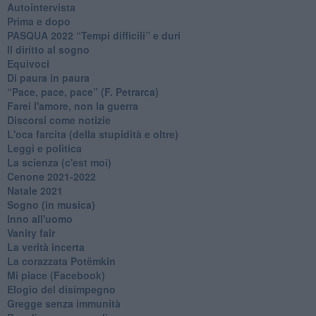
Autointervista
Prima e dopo
​PASQUA 2022 “Tempi difficili” e duri
Il diritto al sogno
Equivoci
Di paura in paura
​“Pace, pace, pace” (F. Petrarca)
Farei l'amore, non la guerra
Discorsi come notizie
L'oca farcita (della stupidità e oltre)
Leggi e politica
La scienza (c'est moi)
Cenone 2021-2022
Natale 2021
Sogno (in musica)
Inno all'uomo
Vanity fair
La verità incerta
La corazzata Potëmkin
Mi piace (Facebook)
Elogio del disimpegno
Gregge senza immunità