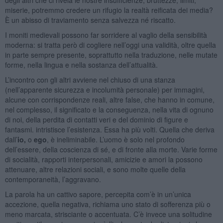
miserie, potremmo credere un rifugio la realtà reificata dei media?
È un abisso di traviamento senza salvezza né riscatto.
I moniti medievali possono far sorridere al vaglio della sensibilità
moderna: si tratta però di cogliere nell’oggi una validità, oltre quella
in parte sempre presente, soprattutto nella traduzione, nelle mutate
forme, nella lingua e nella sostanza dell’attualità.
L’incontro con gli altri avviene nel chiuso di una stanza
(nell’apparente sicurezza e incolumità personale) per immagini,
alcune con corrispondenze reali, altre false, che hanno in comune,
nel complesso, il significato e la conseguenza, nella vita di ognuno
di noi, della perdita di contatti veri e del dominio di figure e
fantasmi. intristisce l’esistenza. Essa ha più volti. Quella che deriva
dall’
io,
o
ego
, è ineliminabile. L’uomo è solo nel profondo
dell’essere, della coscienza di sé, e di fronte alla morte. Varie forme
di socialità, rapporti interpersonali, amicizie e amori la possono
attenuare, altre relazioni sociali, e sono molte quelle della
contemporaneità, l’aggravano.
La parola ha un cattivo sapore, percepita com’è in un’unica
accezione, quella negativa, richiama uno stato di sofferenza più o
meno marcata, strisciante o accentuata. C’è invece una solitudine