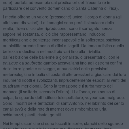
note), portata ad esempio dai predicatori del Trecento (e in
particolare del convento domenicano di Santa Caterina di Pisa).
I media offrono un valore (pressoché) unico: il corpo di donna (gli
altri sono dis-valori). Le immagini sono però il simulacro della
realtà, l’idea di ciò che riproducono, sono il surrogato, senza
sapore né sostanza, di ciò che rappresentano, inducono
mortificazione e penitenze inconsapevoli e la sofferenza psichica
autoinflitta prende il posto di cilici e flagelli. Da tema artistico quella
bellezza è declinata nei modi più vari fino alla trivialità:
dall’esibizione delle ballerine a giornaliste, o presentatrici, con le
phisique
da
soubrette
gambe-accavallanti fino agli estremi confini
delle terre ignote e selvagge, annunciatrici delle previsioni
metereologiche in balia di costanti alte pressioni a giudicare dai loro
indumenti ridotti e svolazzanti, imprudentemente esposti ai venti dei
quadranti meridionali. Sono la tentazione e il turbamento del
monaco (il solitario, secondo l’etimo). Lì affonda, con senso di
colpa, lo sguardo dell’indifeso telespettatore, voyeur suo malgrado.
Sono i mostri delle tentazioni di sant’Antonio, nel labirinto dei cento
canali tivvù e della rete di internet dove rimbombano urla,
schiamazzi, pianti, risate, gemiti.
Nei tempi oscuri che ci sono toccati in sorte, stanchi dello sguardo
degli altri che ci rivela le nostre insufficienze, bruttezze, limiti,