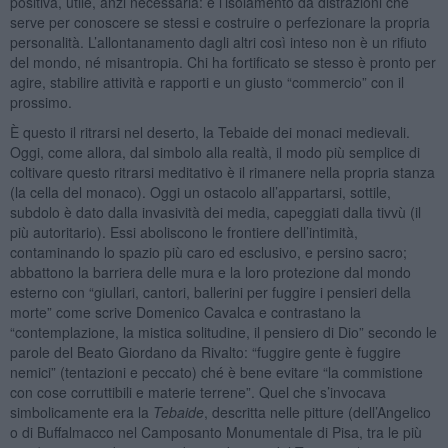
positiva, utile, anzi necessaria: è l’isolamento da distrazioni che
serve per conoscere se stessi e costruire o perfezionare la propria
personalità. L’allontanamento dagli altri così inteso non è un rifiuto
del mondo, né misantropia. Chi ha fortificato se stesso è pronto per
agire, stabilire attività e rapporti e un giusto “commercio” con il
prossimo.
È questo il ritrarsi nel deserto, la Tebaide dei monaci medievali.
Oggi, come allora, dal simbolo alla realtà, il modo più semplice di
coltivare questo ritrarsi meditativo è il rimanere nella propria stanza
(la cella del monaco). Oggi un ostacolo all’appartarsi, sottile,
subdolo è dato dalla invasività dei media, capeggiati dalla tivvù (il
più autoritario). Essi aboliscono le frontiere dell’intimità,
contaminando lo spazio più caro ed esclusivo, e persino sacro;
abbattono la barriera delle mura e la loro protezione dal mondo
esterno con “giullari, cantori, ballerini per fuggire i pensieri della
morte” come scrive Domenico Cavalca e contrastano la
“contemplazione, la mistica solitudine, il pensiero di Dio” secondo le
parole del Beato Giordano da Rivalto: “fuggire gente è fuggire
nemici” (tentazioni e peccato) ché è bene evitare “la commistione
con cose corruttibili e materie terrene”. Quel che s’invocava
simbolicamente era la
Tebaide
, descritta nelle pitture (dell’Angelico
o di Buffalmacco nel Camposanto Monumentale di Pisa, tra le più