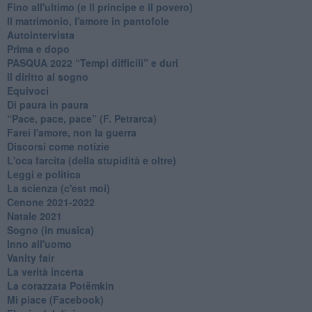
Fino all'ultimo (e Il principe e il povero)
Il matrimonio, l'amore in pantofole
Autointervista
Prima e dopo
​PASQUA 2022 “Tempi difficili” e duri
Il diritto al sogno
Equivoci
Di paura in paura
​“Pace, pace, pace” (F. Petrarca)
Farei l'amore, non la guerra
Discorsi come notizie
L'oca farcita (della stupidità e oltre)
Leggi e politica
La scienza (c'est moi)
Cenone 2021-2022
Natale 2021
Sogno (in musica)
Inno all'uomo
Vanity fair
La verità incerta
La corazzata Potëmkin
Mi piace (Facebook)