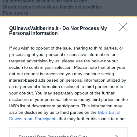
La repressione sessuale per sentito dire
Diseducazione televisiva e inerzia della politica
Foto storica
Esequie solenni
Nostalgia del sangue blu
QUInewsValtiberina.it -
Do Not Process My
Teste calde
Personal Information
Non avere e non essere
Armiamoci e... avviatevi
If you wish to opt-out of the sale, sharing to third parties, or
Da Capodanno a Carnevale
processing of your personal or sensitive information for
Schizzi di fango
targeted advertising by us, please use the below opt-out
Sor-riso amaro
section to confirm your selection. Please note that after your
Fine anno al ristorante
La festa di Capodanno
opt-out request is processed you may continue seeing
Natale 2024
interest-based ads based on personal information utilized by
Re e regnanti
us or personal information disclosed to third parties prior to
A noi interessa il dito non la luna
your opt-out. You may separately opt-out of the further
Come rubare allo stato e vivere felici
disclosure of your personal information by third parties on the
Una performance
IAB’s list of downstream participants. This information may
Il compagno
also be disclosed by us to third parties on the
IAB’s List of
​Io (allo specchio)
Downstream Participants
that may further disclose it to other
Tramonto
third parties.
Passato, presente, futuro
La virtù del non fare