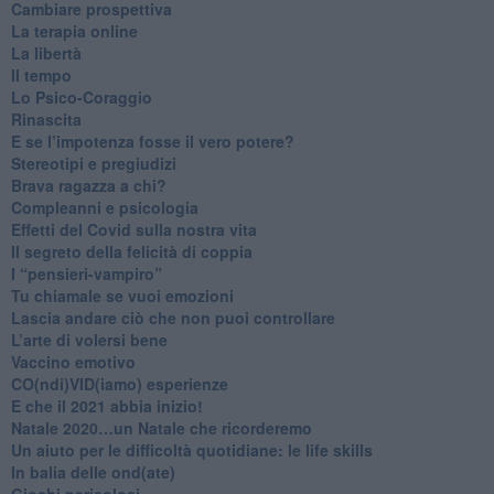
​Cambiare prospettiva
La terapia online
La libertà
​Il tempo
​Lo Psico-Coraggio
Rinascita
​E se l’impotenza fosse il vero potere?
Stereotipi e pregiudizi
​Brava ragazza a chi?
​Compleanni e psicologia
Effetti del Covid sulla nostra vita
Il segreto della felicità di coppia
​I “pensieri-vampiro”
​Tu chiamale se vuoi emozioni
​Lascia andare ciò che non puoi controllare
L’arte di volersi bene
​Vaccino emotivo
CO(ndi)VID(iamo) esperienze
​E che il 2021 abbia inizio!
​Natale 2020…un Natale che ricorderemo
Un aiuto per le difficoltà quotidiane: le life skills
​In balia delle ond(ate)
Giochi pericolosi