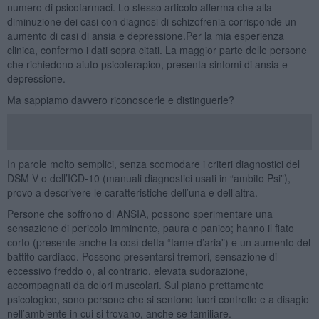
numero di psicofarmaci. Lo stesso articolo afferma che alla
diminuzione dei casi con diagnosi di schizofrenia corrisponde un
aumento di casi di ansia e depressione.Per la mia esperienza
clinica, confermo i dati sopra citati. La maggior parte delle persone
che richiedono aiuto psicoterapico, presenta sintomi di ansia e
depressione.
Ma sappiamo davvero riconoscerle e distinguerle?
In parole molto semplici, senza scomodare i criteri diagnostici del
DSM V o dell’ICD-10 (manuali diagnostici usati in “ambito Psi”),
provo a descrivere le caratteristiche dell’una e dell’altra.
Persone che soffrono di ANSIA, possono sperimentare una
sensazione di pericolo imminente, paura o panico; hanno il fiato
corto (presente anche la così detta “fame d’aria”) e un aumento del
battito cardiaco. Possono presentarsi tremori, sensazione di
eccessivo freddo o, al contrario, elevata sudorazione,
accompagnati da dolori muscolari. Sul piano prettamente
psicologico, sono persone che si sentono fuori controllo e a disagio
nell’ambiente in cui si trovano, anche se familiare.