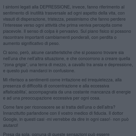
I sintomi legati alla DEPRESSIONE, invece, fanno riferimento al
sentimento dì inutilità trasversale ad ogni aspetto della vita, con
vissuti di disperazione, tristezza, pessimismo che fanno perdere
l’interesse verso ogni attività che prima veniva percepita come
piacevole. Il senso di colpa è pervasivo. Sul piano fisico si possono
riscontrare importanti cambiamenti ponderali, con perdita o
aumento significativo di peso.
Ci sono, però, alcune caratteristiche che si possono trovare sia
nell’una che nell’altra situazione, e che concorrono a creare quella
“zona grigia”, una terra di mezzo, a cavallo tra ansia e depressione,
e questo può mandarci in confusione.
Mi riferisco a sentimenti come irritazione ed irrequietezza, alla
presenza di difficoltà di concentrazione e alla eccessiva
affaticabilita’, accompagnata da una costante mancanza di energie
e ad una preoccupazione eccessiva per ogni cosa.
Come fare per riconoscere se si tratta dell’una o dell’altra?
Innanzitutto parlandone con il vostro medico di fiducia. Il dottor
Google, in questi casi -mi verrebbe da dire in ogni caso!- non può
aiutarci!
Presa da sola, ognuna di queste sensazioni può essere