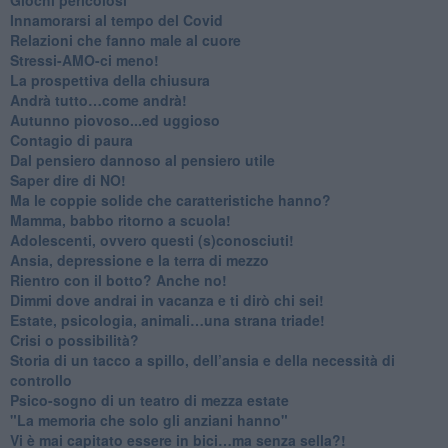
Innamorarsi al tempo del Covid
​Relazioni che fanno male al cuore
​Stressi-AMO-ci meno!
​La prospettiva della chiusura
​Andrà tutto…come andrà!
Autunno piovoso...ed uggioso
​Contagio di paura
​Dal pensiero dannoso al pensiero utile
​Saper dire di NO!
​Ma le coppie solide che caratteristiche hanno?
​Mamma, babbo ritorno a scuola!
Adolescenti, ovvero questi (s)conosciuti!
Ansia, depressione e la terra di mezzo
​Rientro con il botto? Anche no!
Dimmi dove andrai in vacanza e ti dirò chi sei!
​Estate, psicologia, animali…una strana triade!
​Crisi o possibilità?
​Storia di un tacco a spillo, dell’ansia e della necessità di
controllo
​Psico-sogno di un teatro di mezza estate
"La memoria che solo gli anziani hanno"
​Vi è mai capitato essere in bici…ma senza sella?!