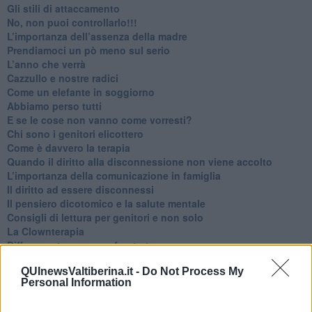
​Gli stili di attaccamento
No, non puoi controllarlo!!!
​L’importanza dell’assenza della madre
​Prendiamoci un pò meno sul serio
​L’anno che verrà
​Cazzullo e nostre radici
​Come un elefante in soggiorno
​Abbiamo perso tutti
E se le cose non vanno come vorresti?
​Chi sono i genitori elicottero
Come è davvero la terapia
Quando il diritto alla disconnessione non viene accolto
​L’importanza della comunicazione in famiglia
​Il diritto ad essere disconnessi
​Il pensiero dicotomico e la salute mentale
​Consigli di lettura per genitori e non solo
​La Clownterapia
​Differenze tra persone frustrate e non
L’invisibile fatica mentale
QUInewsValtiberina.it -
Do Not Process My
Vacanze a km zero
Personal Information
​Buone Vacan(si)e!
​Il lato positivo delle cose