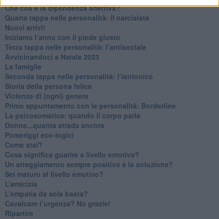
Che cos’è la dipendenza affettiva?
Quarta tappa nelle personalità: il narcisista
​Nuovi arrivi!
​Iniziamo l’anno con il piede giusto
​Terza tappa nelle personalità: l’antisociale
​Avvicinandoci a Natale 2023
Le famiglie
Seconda tappa nelle personalità: l’istrionico
​Storia della persona felice
Violenze di (ogni) genere
​Primo appuntamento con le personalità: Borderline
La psicosomatica: quando il corpo parla
Donne...quanta strada ancora
​Pomeriggi eco-logici
​Come stai?
Cosa significa guarire a livello emotivo?
​Un atteggiamento sempre positivo è la soluzione?
​Sei maturo al livello emotivo?
​L’amicizia
​L’empatia da sola basta?
​Cavalcare l’urgenza? No grazie!
Ripartire