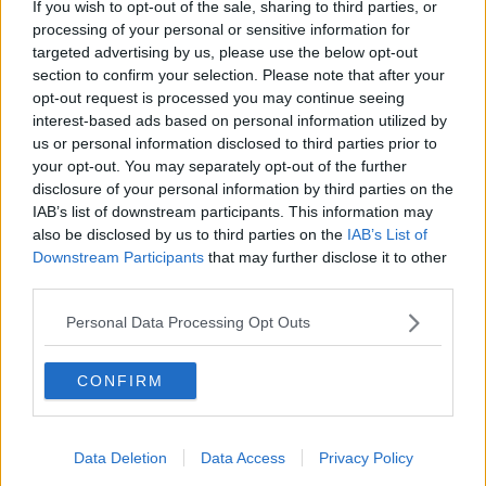
​Storie antiche di tempi moderni
If you wish to opt-out of the sale, sharing to third parties, or
​Quello che alle mamme non dicono
processing of your personal or sensitive information for
Adultescenza
targeted advertising by us, please use the below opt-out
Homo imbecillis
section to confirm your selection. Please note that after your
​4 anni di Blog
opt-out request is processed you may continue seeing
Quando il silenzio è aggressivo
interest-based ads based on personal information utilized by
​Il passato, questo conosciuto!
us or personal information disclosed to third parties prior to
​Clima ballerino e sbalzi d’umore
your opt-out. You may separately opt-out of the further
La maternità
disclosure of your personal information by third parties on the
​L’uomo o l’orso?
IAB’s list of downstream participants. This information may
Non hanno un amico a teatro​
also be disclosed by us to third parties on the
IAB’s List of
​Tutta una questione di rispetto
Downstream Participants
that may further disclose it to other
​Cose che ci esauriscono
third parties.
​Vespa che passione!
​Lasciate ai vostri figli il diritto di piangere
Personal Data Processing Opt Outs
​Parole d’amore regalate al vento
​Essere genitori di un adolescente
​Saper pazientare
CONFIRM
​Giornata del Fiocchetto Lilla
​Venerdì emozionalmente sostenibile
Ma ti ascolti?
Data Deletion
Data Access
Privacy Policy
Contornati di persone che…
Non dare niente per scontato