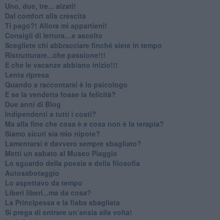
Uno, due, tre... alzati!​
​Dal comfort alla crescita
​Ti pago?! Allora mi appartieni!​
​Consigli di lettura…e ascolto
​Scegliete chi abbracciare finché siete in tempo
​Ristrutturare...che passione!!!
​E che le vacanze abbiano inizio!!!
​Lenta ripresa
​Quando a raccontarsi è lo psicologo
​E se la vendetta fosse la felicità?
​Due anni di Blog
​Indipendenti a tutti i costi?
​Ma alla fine che cosa è e cosa non è la terapia?
​Siamo sicuri sia mio nipote?
​Lamentarsi è davvero sempre sbagliato?
​Metti un sabato al Museo Piaggio
​Lo sguardo della poesia e della filosofia
Autosabotaggio
​Lo aspettavo da tempo
​Liberi liberi...ma da cosa?
​La Principessa e la fiaba sbagliata
Si prega di entrare un’ansia alla volta!