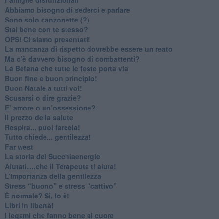
​Abbiamo bisogno di sederci e parlare
Sono solo canzonette (?)
​Stai bene con te stesso?
​OPS! Ci siamo presentati!
​La mancanza di rispetto dovrebbe essere un reato
​Ma c’è davvero bisogno di combattenti?
​La Befana che tutte le feste porta via
Buon fine e buon principio!
​Buon Natale a tutti voi!
​Scusarsi o dire grazie?
​E’ amore o un’ossessione?
​Il prezzo della salute
​Respira... puoi farcela!
​Tutto chiede... gentilezza!
​Far west
​La storia dei Succhiaenergie
​Aiutati….che il Terapeuta ti aiuta!
​L’importanza della gentilezza
​Stress “buono” e stress “cattivo”
​È normale? Sì, lo è!
​Libri in libertà!
​I legami che fanno bene al cuore