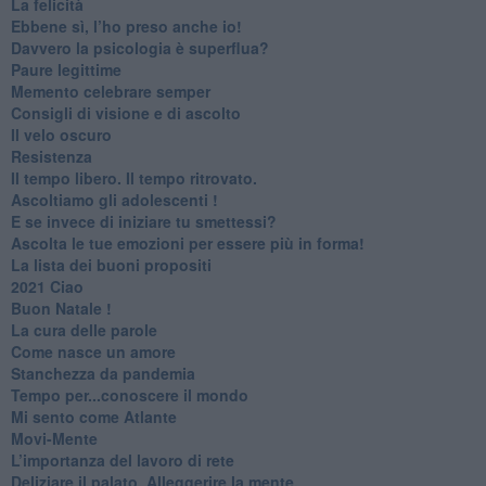
​La felicità
​Ebbene sì, l’ho preso anche io!
​Davvero la psicologia è superflua?
Paure legittime
​Memento celebrare semper
​Consigli di visione e di ascolto
​Il velo oscuro
Resistenza
​Il tempo libero. Il tempo ritrovato.
Ascoltiamo gli adolescenti !
​E se invece di iniziare tu smettessi?
​Ascolta le tue emozioni per essere più in forma!
​La lista dei buoni propositi
2021 Ciao
Buon Natale !
​La cura delle parole
​Come nasce un amore
Stanchezza da pandemia
​Tempo per...conoscere il mondo
​Mi sento come Atlante
​Movi-Mente
​L’importanza del lavoro di rete
​Deliziare il palato. Alleggerire la mente.