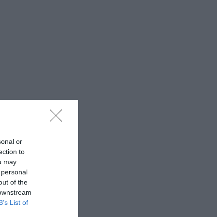
sonal or
ection to
ou may
 personal
out of the
 downstream
B’s List of