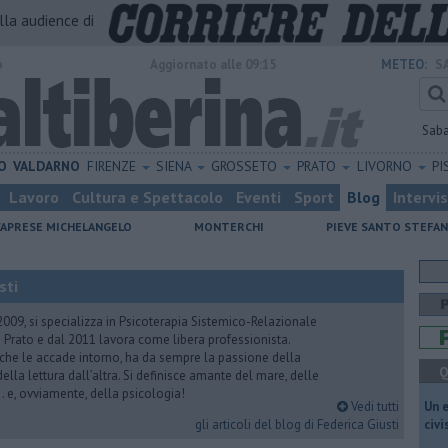
alla audience di
o
Aggiornato alle 09:15
METEO:
S
Sab
O
VALDARNO
FIRENZE
SIENA
GROSSETO
PRATO
LIVORNO
PI
Lavoro
Cultura e Spettacolo
Eventi
Sport
Blog
Intervi
CAPRESE MICHELANGELO
MONTERCHI
PIEVE SANTO STEFA
sti
2009, si specializza in Psicoterapia Sistemico-Relazionale
 Prato e dal 2011 lavora come libera professionista.
 che le accade intorno, ha da sempre la passione della
Q
ella lettura dall’altra. Si definisce amante del mare, delle
 e, ovviamente, della psicologia!
Vedi tutti
​Un 
gli articoli del blog di Federica Giusti
civ