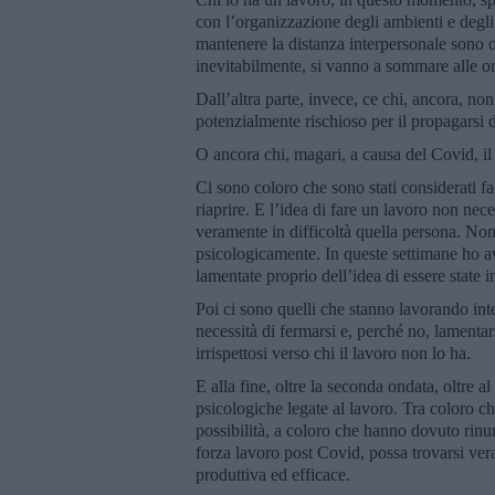
con l’organizzazione degli ambienti e degli 
mantenere la distanza interpersonale sono o
inevitabilmente, si vanno a sommare alle or
Dall’altra parte, invece, ce chi, ancora, no
potenzialmente rischioso per il propagarsi d
O ancora chi, magari, a causa del Covid, il
Ci sono coloro che sono stati considerati fa
riaprire. E l’idea di fare un lavoro non nec
veramente in difficoltà quella persona. No
psicologicamente. In queste settimane ho a
lamentate proprio dell’idea di essere state 
Poi ci sono quelli che stanno lavorando in
necessità di fermarsi e, perché no, lamenta
irrispettosi verso chi il lavoro non lo ha.
E alla fine, oltre la seconda ondata, oltre a
psicologiche legate al lavoro. Tra coloro che 
possibilità, a coloro che hanno dovuto rinunc
forza lavoro post Covid, possa trovarsi vera
produttiva ed efficace.