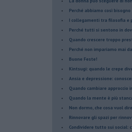
​La donna può scegliere di n
​Perché abbiamo così bisogno 
​I collegamenti tra filosofia e
​Perché tutti si sentono in dov
​Quando crescere troppo pres
​Perché non impariamo mai dag
​Buone Feste!
​Kintsugi: quando le crepe di
Ansia e depressione: conosce
Quando cambiare approccio in
​Quando la mente è più stanc
Non dormo, che cosa vuol dir
​Rinnovare gli spazi per rinno
​Condividere tutto sui social: