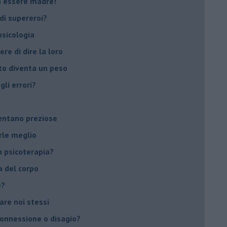
on essere madre!
di supereroi?
 psicologia
ere di dire la loro
to diventa un peso
li errori?
ventano preziose
rle meglio
 psicoterapia?
a del corpo
e?
vare noi stessi
 connessione o disagio?