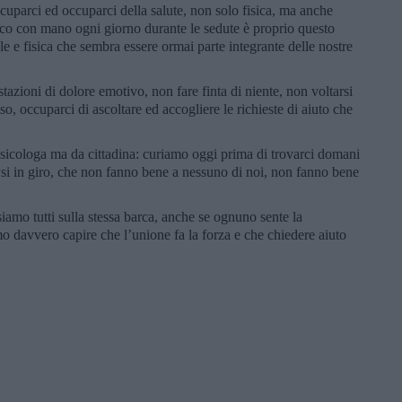
cuparci ed occuparci della salute, non solo fisica, ma anche
occo con mano ogni giorno durante le sedute è proprio questo
e e fisica che sembra essere ormai parte integrante delle nostre
zioni di dolore emotivo, non fare finta di niente, non voltarsi
so, occuparci di ascoltare ed accogliere le richieste di aiuto che
sicologa ma da cittadina: curiamo oggi prima di trovarci domani
i in giro, che non fanno bene a nessuno di noi, non fanno bene
amo tutti sulla stessa barca, anche se ognuno sente la
mo davvero capire che l’unione fa la forza e che chiedere aiuto