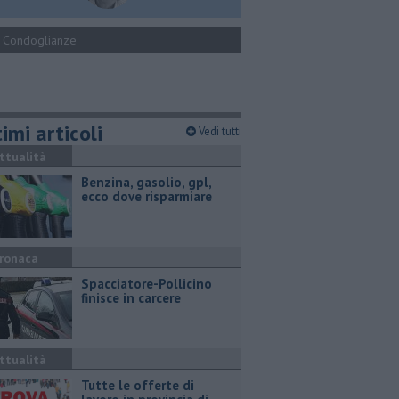
Condoglianze
imi articoli
Vedi tutti
ttualità
​Benzina, gasolio, gpl,
ecco dove risparmiare
ronaca
Spacciatore-Pollicino
finisce in carcere
ttualità
​Tutte le offerte di