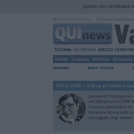
Questo sito contribuisce 
QUI
quotidiano online.
Percorso semplificat
TOSCANA
VALTIBERINA
AREZZO
CASENTIN
Home
Cronaca
Politica
Attualità
ANGHIARI
BADIA TEDALDA
PSICO-COSE — il Blog di Federica Giu
Laureata in Psicologia nel 
nel 2016 presso il CSAPR di
Curiosa e interessata a ciò
narrazione da una parte, e d
passeggiate, degli animali…