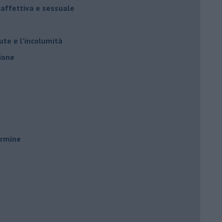
 affettiva e sessuale
ute e l’incolumità
ione
ermine