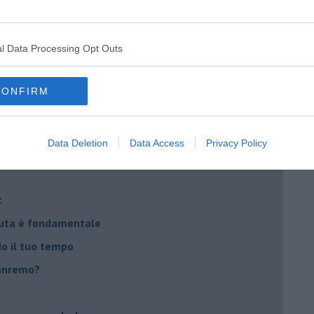
 il tempo
na sindrome
l Data Processing Opt Outs
casa
CONFIRM
i
oterapia
Data Deletion
Data Access
Privacy Policy
scita!
t
peuta è fondamentale
do il tuo tempo
Sanremo?