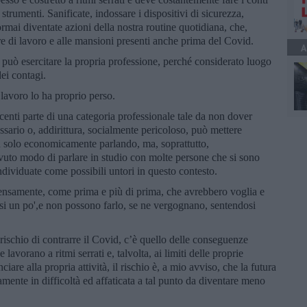
strumenti. Sanificate, indossare i dispositivi di sicurezza,
rmai diventate azioni della nostra routine quotidiana, che,
e di lavoro e alle mansioni presenti anche prima del Covid.
A
n può esercitare la propria professione, perché considerato luogo
ei contagi.
 lavoro lo ha proprio perso.
centi parte di una categoria professionale tale da non dover
essario o, addirittura, socialmente pericoloso, può mettere
n solo economicamente parlando, ma, soprattutto,
vuto modo di parlare in studio con molte persone che si sono
individuate come possibili untori in questo contesto.
tensamente, come prima e più di prima, che avrebbero voglia e
rsi un po',e non possono farlo, se ne vergognano, sentendosi
l rischio di contrarre il Covid, c’è quello delle conseguenze
lavorano a ritmi serrati e, talvolta, ai limiti delle proprie
iare alla propria attività, il rischio è, a mio avviso, che la futura
mente in difficoltà ed affaticata a tal punto da diventare meno