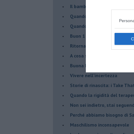
Il bambino, il marshmallow e
​Quando cambia il nome di u
Persona
​Quando il terapeuta torna a 
​Buon 1 Maggio!
Ritornare indietro di vent’ann
​A cosa serve davvero la psic
​Buona Pasqua e … buona rina
​Vivere nell’incertezza
​Storie di rinascita: i Take Tha
​Quando la rigidità del tera
​Non sei indietro, stai seguen
​Perché abbiamo bisogno di 
​Maschilismo inconsapevole