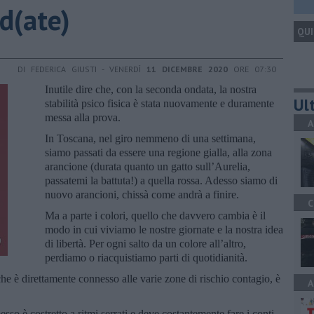
nd(ate)
QUI
DI FEDERICA GIUSTI - VENERDÌ
11 DICEMBRE 2020
ORE 07:30
Inutile dire che, con la seconda ondata, la nostra
Ult
stabilità psico fisica è stata nuovamente e duramente
messa alla prova.
A
In Toscana, nel giro nemmeno di una settimana,
siamo passati da essere una regione gialla, alla zona
arancione (durata quanto un gatto sull’Aurelia,
passatemi la battuta!) a quella rossa. Adesso siamo di
nuovo arancioni, chissà come andrà a finire.
C
Ma a parte i colori, quello che davvero cambia è il
modo in cui viviamo le nostre giornate e la nostra idea
di libertà. Per ogni salto da un colore all’altro,
perdiamo o riacquistiamo parti di quotidianità.
he è direttamente connesso alle varie zone di rischio contagio, è
A
so è costretto a ritmi serrati e deve costantemente fare i conti