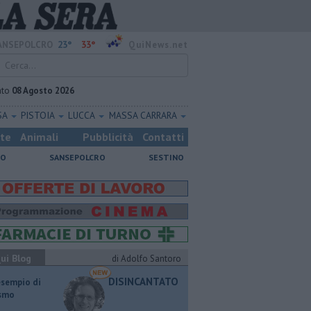
23°
33°
ANSEPOLCRO
QuiNews.net
ato
08 Agosto 2026
SA
PISTOIA
LUCCA
MASSA CARRARA
ste
Animali
Pubblicità
Contatti
NO
SANSEPOLCRO
SESTINO
ui Blog
di Adolfo Santoro
DISINCANTATO
esempio di
ismo