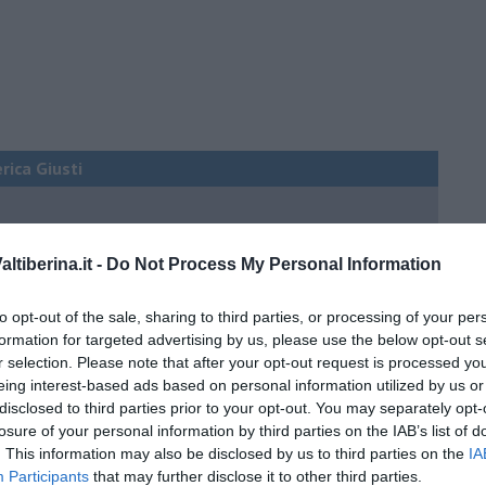
erica Giusti
 QB (quanto basta)
tiberina.it -
Do Not Process My Personal Information
ture sull’umore
to opt-out of the sale, sharing to third parties, or processing of your per
formation for targeted advertising by us, please use the below opt-out s
r selection. Please note that after your opt-out request is processed y
eing interest-based ads based on personal information utilized by us or
egno
disclosed to third parties prior to your opt-out. You may separately opt-
losure of your personal information by third parties on the IAB’s list of
. This information may also be disclosed by us to third parties on the
IA
lessi
Participants
that may further disclose it to other third parties.