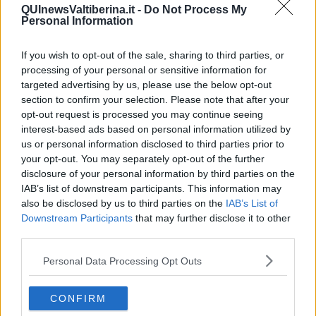
​Consigli di lettura per genitori e non solo
QUInewsValtiberina.it -
Do Not Process My
​La Clownterapia
Personal Information
​Differenze tra persone frustrate e non
L’invisibile fatica mentale
If you wish to opt-out of the sale, sharing to third parties, or
Vacanze a km zero
processing of your personal or sensitive information for
​Buone Vacan(si)e!
targeted advertising by us, please use the below opt-out
​Il lato positivo delle cose
section to confirm your selection. Please note that after your
​Storie antiche di tempi moderni
opt-out request is processed you may continue seeing
​Quello che alle mamme non dicono
interest-based ads based on personal information utilized by
Adultescenza
us or personal information disclosed to third parties prior to
Homo imbecillis
your opt-out. You may separately opt-out of the further
​4 anni di Blog
disclosure of your personal information by third parties on the
Quando il silenzio è aggressivo
​Il passato, questo conosciuto!
IAB’s list of downstream participants. This information may
​Clima ballerino e sbalzi d’umore
also be disclosed by us to third parties on the
IAB’s List of
La maternità
Downstream Participants
that may further disclose it to other
​L’uomo o l’orso?
third parties.
Non hanno un amico a teatro​
​Tutta una questione di rispetto
Personal Data Processing Opt Outs
​Cose che ci esauriscono
​Vespa che passione!
CONFIRM
​Lasciate ai vostri figli il diritto di piangere