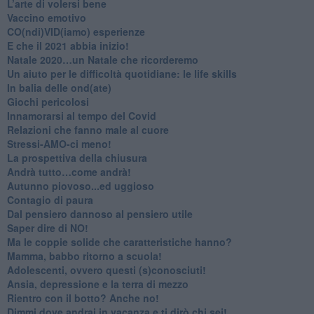
L’arte di volersi bene
​Vaccino emotivo
CO(ndi)VID(iamo) esperienze
​E che il 2021 abbia inizio!
​Natale 2020…un Natale che ricorderemo
Un aiuto per le difficoltà quotidiane: le life skills
​In balia delle ond(ate)
Giochi pericolosi
Innamorarsi al tempo del Covid
​Relazioni che fanno male al cuore
​Stressi-AMO-ci meno!
​La prospettiva della chiusura
​Andrà tutto…come andrà!
Autunno piovoso...ed uggioso
​Contagio di paura
​Dal pensiero dannoso al pensiero utile
​Saper dire di NO!
​Ma le coppie solide che caratteristiche hanno?
​Mamma, babbo ritorno a scuola!
Adolescenti, ovvero questi (s)conosciuti!
Ansia, depressione e la terra di mezzo
​Rientro con il botto? Anche no!
Dimmi dove andrai in vacanza e ti dirò chi sei!