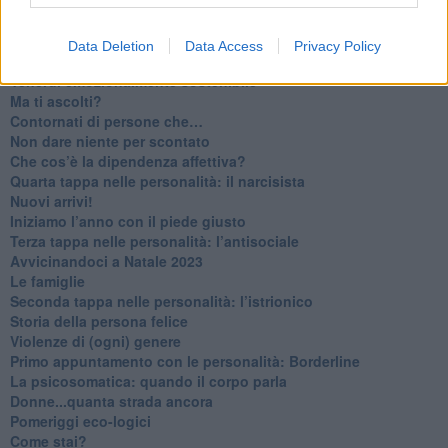
​Parole d’amore regalate al vento
​Essere genitori di un adolescente
​Saper pazientare
Data Deletion
Data Access
Privacy Policy
​Giornata del Fiocchetto Lilla
​Venerdì emozionalmente sostenibile
Ma ti ascolti?
Contornati di persone che…
Non dare niente per scontato
Che cos’è la dipendenza affettiva?
Quarta tappa nelle personalità: il narcisista
​Nuovi arrivi!
​Iniziamo l’anno con il piede giusto
​Terza tappa nelle personalità: l’antisociale
​Avvicinandoci a Natale 2023
Le famiglie
Seconda tappa nelle personalità: l’istrionico
​Storia della persona felice
Violenze di (ogni) genere
​Primo appuntamento con le personalità: Borderline
La psicosomatica: quando il corpo parla
Donne...quanta strada ancora
​Pomeriggi eco-logici
​Come stai?