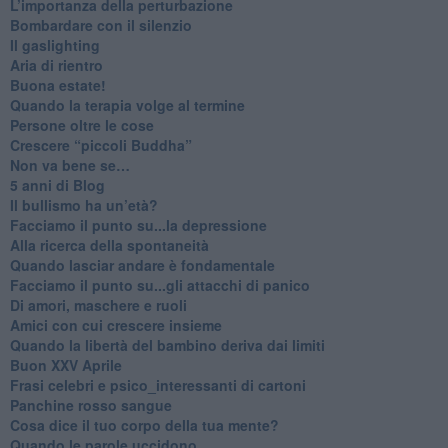
L’importanza della perturbazione
​Bombardare con il silenzio
Il gaslighting
Aria di rientro
Buona estate!
​Quando la terapia volge al termine
​Persone oltre le cose
​Crescere “piccoli Buddha”
Non va bene se…
​5 anni di Blog
​Il bullismo ha un’età?
Facciamo il punto su...la depressione
​Alla ricerca della spontaneità
​Quando lasciar andare è fondamentale
Facciamo il punto su...gli attacchi di panico
Di amori, maschere e ruoli
​Amici con cui crescere insieme
​Quando la libertà del bambino deriva dai limiti
Buon XXV Aprile
​Frasi celebri e psico_interessanti di cartoni
​Panchine rosso sangue
​Cosa dice il tuo corpo della tua mente?
​Quando le parole uccidono