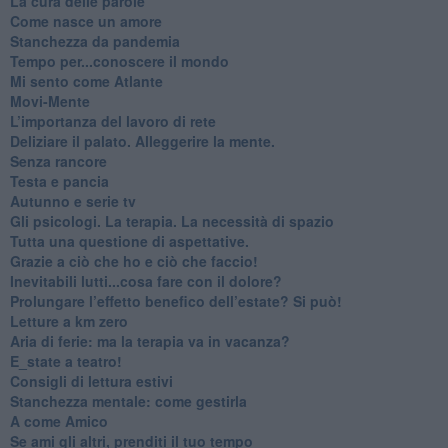
​La cura delle parole
​Come nasce un amore
Stanchezza da pandemia
​Tempo per...conoscere il mondo
​Mi sento come Atlante
​Movi-Mente
​L’importanza del lavoro di rete
​Deliziare il palato. Alleggerire la mente.
​Senza rancore
​Testa e pancia
​Autunno e serie tv
​Gli psicologi. La terapia. La necessità di spazio
​Tutta una questione di aspettative.
​Grazie a ciò che ho e ciò che faccio!
​Inevitabili lutti...cosa fare con il dolore?
Prolungare l’effetto benefico dell’estate? Si può!
​Letture a km zero
​Aria di ferie: ma la terapia va in vacanza?
​E_state a teatro!
​Consigli di lettura estivi
​Stanchezza mentale: come gestirla
​A come Amico
​Se ami gli altri, prenditi il tuo tempo