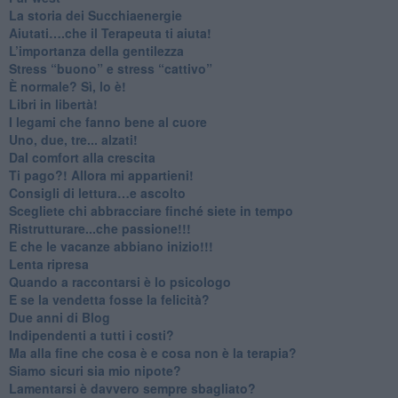
​La storia dei Succhiaenergie
​Aiutati….che il Terapeuta ti aiuta!
​L’importanza della gentilezza
​Stress “buono” e stress “cattivo”
​È normale? Sì, lo è!
​Libri in libertà!
​I legami che fanno bene al cuore
Uno, due, tre... alzati!​
​Dal comfort alla crescita
​Ti pago?! Allora mi appartieni!​
​Consigli di lettura…e ascolto
​Scegliete chi abbracciare finché siete in tempo
​Ristrutturare...che passione!!!
​E che le vacanze abbiano inizio!!!
​Lenta ripresa
​Quando a raccontarsi è lo psicologo
​E se la vendetta fosse la felicità?
​Due anni di Blog
​Indipendenti a tutti i costi?
​Ma alla fine che cosa è e cosa non è la terapia?
​Siamo sicuri sia mio nipote?
​Lamentarsi è davvero sempre sbagliato?