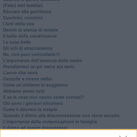
​(Falsi) miti familiari
​Educare alla gentilezza
​Cuoricini, cuoricini
I lutti della vita
​Dentro la stanza di terapia
​Il bello della condivisione
Le cose belle
​Gli stili di attaccamento
No, non puoi controllarlo!!!
​L’importanza dell’assenza della madre
​Prendiamoci un pò meno sul serio
​L’anno che verrà
​Cazzullo e nostre radici
​Come un elefante in soggiorno
​Abbiamo perso tutti
E se le cose non vanno come vorresti?
​Chi sono i genitori elicottero
Come è davvero la terapia
Quando il diritto alla disconnessione non viene accolto
​L’importanza della comunicazione in famiglia
​Il diritto ad essere disconnessi
​Il pensiero dicotomico e la salute mentale