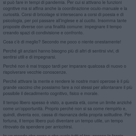
si può fare in tempi di pandemia. Per cui si attivano le funzioni
cognitive ma si affina anche la coordinazione oculo-manuale e la
curiosità. Corsi di bricolage si intersecano a corsi di poesia e di
psicologia, per poi passare all’inglese e al cucito. Insomma tante
proposte diverse con una finalità comune: impegnare il tempo
creando spazi di condivisione e confronto.
Cosa c’è di meglio? Secondo me poco o niente onestamente!
Perché gli anziani hanno bisogno più di altri di sentirsi vivi, di
sentirsi utili e di impegnarsi.
Perché non è mai troppo tardi per imparare qualcosa di nuovo o
rispolverare vecchie conoscenze.
Perché attivare la mente e rendere le nostre mani operose è il più
grande vaccino che possiamo fare a noi stessi per allontanare il più
possibile il decadimento cognitivo, fisico e morale.
Il tempo libero spesso è visto, a questa età, come un limite anziché
come un’opportunità. Proprio perché non si sa come riempirlo e,
quindi, diventa eco, cassa di risonanza della propria solitudine. Per
fortuna, il tempo libero può diventare un tempo utile, un tempo
ritrovato da spendere per arricchirsi.
In un mondo che corre e che vuole tutti al top, spesso la fascia