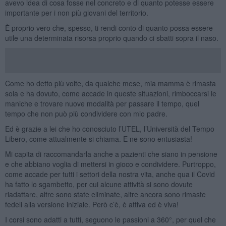
avevo idea di cosa fosse nel concreto e di quanto potesse essere
importante per i non più giovani del territorio.
È proprio vero che, spesso, ti rendi conto di quanto possa essere
utile una determinata risorsa proprio quando ci sbatti sopra il naso.
Come ho detto più volte, da qualche mese, mia mamma è rimasta
sola e ha dovuto, come accade in queste situazioni, rimboccarsi le
maniche e trovare nuove modalità per passare il tempo, quel
tempo che non può più condividere con mio padre.
Ed è grazie a lei che ho conosciuto l’UTEL, l’Università del Tempo
Libero, come attualmente si chiama. E ne sono entusiasta!
Mi capita di raccomandarla anche a pazienti che siano in pensione
e che abbiano voglia di mettersi in gioco e condividere. Purtroppo,
come accade per tutti i settori della nostra vita, anche qua il Covid
ha fatto lo sgambetto, per cui alcune attività si sono dovute
riadattare, altre sono state eliminate, altre ancora sono rimaste
fedeli alla versione iniziale. Però c’è, è attiva ed è viva!
I corsi sono adatti a tutti, seguono le passioni a 360°, per quel che