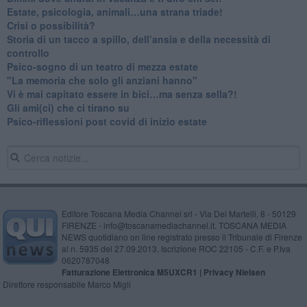
​Estate, psicologia, animali…una strana triade!
​Crisi o possibilità?
​Storia di un tacco a spillo, dell’ansia e della necessità di
controllo
​Psico-sogno di un teatro di mezza estate
"La memoria che solo gli anziani hanno"
​Vi è mai capitato essere in bici…ma senza sella?!
​Gli ami(ci) che ci tirano su
Psico-riflessioni post covid di inizio estate
Editore Toscana Media Channel srl - Via Dei Martelli, 8 - 50129
FIRENZE - info@toscanamediachannel.it. TOSCANA MEDIA
NEWS quotidiano on line registrato presso il Tribunale di Firenze
al n. 5935 del 27.09.2013. Iscrizione ROC 22105 - C.F. e P.Iva
0620787048
Fatturazione Elettronica M5UXCR1 |
Privacy Nielsen
Direttore responsabile Marco Migli