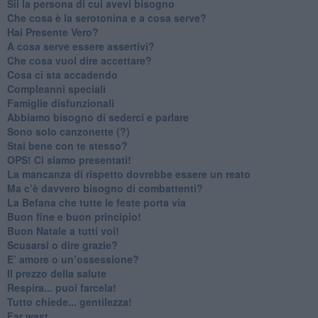
​Sii la persona di cui avevi bisogno
Che cosa è la serotonina e a cosa serve?
​Hai Presente Vero?
A cosa serve essere assertivi?
​Che cosa vuol dire accettare?
​Cosa ci sta accadendo
​Compleanni speciali
​Famiglie disfunzionali
​Abbiamo bisogno di sederci e parlare
Sono solo canzonette (?)
​Stai bene con te stesso?
​OPS! Ci siamo presentati!
​La mancanza di rispetto dovrebbe essere un reato
​Ma c’è davvero bisogno di combattenti?
​La Befana che tutte le feste porta via
Buon fine e buon principio!
​Buon Natale a tutti voi!
​Scusarsi o dire grazie?
​E’ amore o un’ossessione?
​Il prezzo della salute
​Respira... puoi farcela!
​Tutto chiede... gentilezza!
​Far west