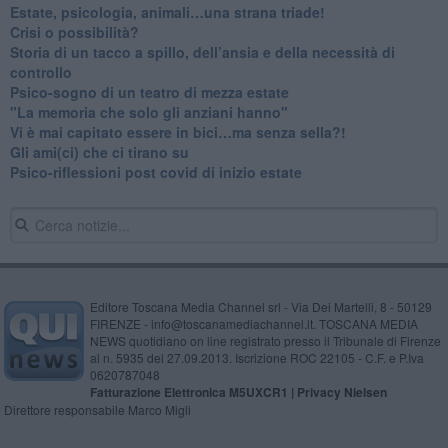
​Estate, psicologia, animali…una strana triade!
​Crisi o possibilità?
​Storia di un tacco a spillo, dell’ansia e della necessità di
controllo
​Psico-sogno di un teatro di mezza estate
"La memoria che solo gli anziani hanno"
​Vi è mai capitato essere in bici…ma senza sella?!
​Gli ami(ci) che ci tirano su
Psico-riflessioni post covid di inizio estate
Editore Toscana Media Channel srl - Via Dei Martelli, 8 - 50129
FIRENZE - info@toscanamediachannel.it. TOSCANA MEDIA
NEWS quotidiano on line registrato presso il Tribunale di Firenze
al n. 5935 del 27.09.2013. Iscrizione ROC 22105 - C.F. e P.Iva
0620787048
Fatturazione Elettronica M5UXCR1 |
Privacy Nielsen
Direttore responsabile Marco Migli