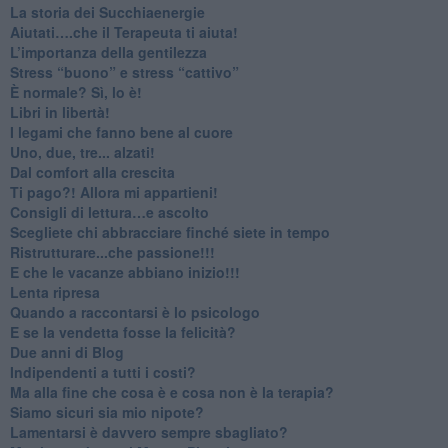
​La storia dei Succhiaenergie
​Aiutati….che il Terapeuta ti aiuta!
​L’importanza della gentilezza
​Stress “buono” e stress “cattivo”
​È normale? Sì, lo è!
​Libri in libertà!
​I legami che fanno bene al cuore
Uno, due, tre... alzati!​
​Dal comfort alla crescita
​Ti pago?! Allora mi appartieni!​
​Consigli di lettura…e ascolto
​Scegliete chi abbracciare finché siete in tempo
​Ristrutturare...che passione!!!
​E che le vacanze abbiano inizio!!!
​Lenta ripresa
​Quando a raccontarsi è lo psicologo
​E se la vendetta fosse la felicità?
​Due anni di Blog
​Indipendenti a tutti i costi?
​Ma alla fine che cosa è e cosa non è la terapia?
​Siamo sicuri sia mio nipote?
​Lamentarsi è davvero sempre sbagliato?