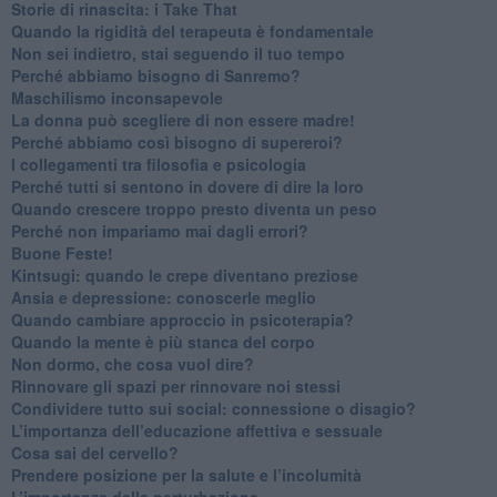
​Storie di rinascita: i Take That
​Quando la rigidità del terapeuta è fondamentale
​Non sei indietro, stai seguendo il tuo tempo
​Perché abbiamo bisogno di Sanremo?
​Maschilismo inconsapevole
​La donna può scegliere di non essere madre!
​Perché abbiamo così bisogno di supereroi?
​I collegamenti tra filosofia e psicologia
​Perché tutti si sentono in dovere di dire la loro
​Quando crescere troppo presto diventa un peso
​Perché non impariamo mai dagli errori?
​Buone Feste!
​Kintsugi: quando le crepe diventano preziose
Ansia e depressione: conoscerle meglio
Quando cambiare approccio in psicoterapia?
​Quando la mente è più stanca del corpo
Non dormo, che cosa vuol dire?
​Rinnovare gli spazi per rinnovare noi stessi
​Condividere tutto sui social: connessione o disagio?
​L’importanza dell’educazione affettiva e sessuale
​Cosa sai del cervello?
Prendere posizione per la salute e l’incolumità
L’importanza della perturbazione