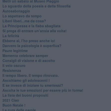
​Metti un sabato al Museo Piaggio
​Lo sguardo della poesia e della filosofia
Autosabotaggio
​Lo aspettavo da tempo
​Liberi liberi...ma da cosa?
​La Principessa e la fiaba sbagliata
Si prega di entrare un’ansia alla volta!
​La felicità
​Ebbene sì, l’ho preso anche io!
​Davvero la psicologia è superflua?
Paure legittime
​Memento celebrare semper
​Consigli di visione e di ascolto
​Il velo oscuro
Resistenza
​Il tempo libero. Il tempo ritrovato.
Ascoltiamo gli adolescenti !
​E se invece di iniziare tu smettessi?
​Ascolta le tue emozioni per essere più in forma!
​La lista dei buoni propositi
2021 Ciao
Buon Natale !
​La cura delle parole