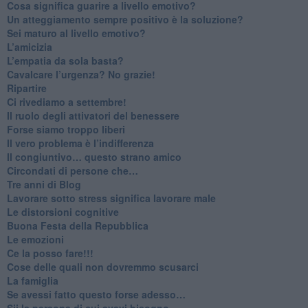
Cosa significa guarire a livello emotivo?
​Un atteggiamento sempre positivo è la soluzione?
​Sei maturo al livello emotivo?
​L’amicizia
​L’empatia da sola basta?
​Cavalcare l’urgenza? No grazie!
Ripartire
​Ci rivediamo a settembre!
​Il ruolo degli attivatori del benessere
​Forse siamo troppo liberi
​Il vero problema è l’indifferenza
​Il congiuntivo… questo strano amico
​Circondati di persone che…
​Tre anni di Blog
​Lavorare sotto stress significa lavorare male
​Le distorsioni cognitive
​Buona Festa della Repubblica
Le emozioni
​Ce la posso fare!!!
​Cose delle quali non dovremmo scusarci
​La famiglia
​Se avessi fatto questo forse adesso…
​Sii la persona di cui avevi bisogno