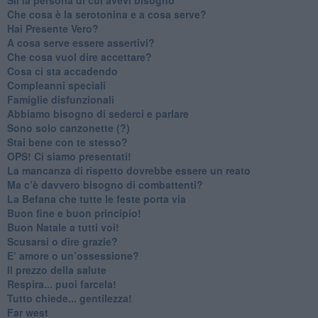
Che cosa è la serotonina e a cosa serve?
​Hai Presente Vero?
A cosa serve essere assertivi?
​Che cosa vuol dire accettare?
​Cosa ci sta accadendo
​Compleanni speciali
​Famiglie disfunzionali
​Abbiamo bisogno di sederci e parlare
Sono solo canzonette (?)
​Stai bene con te stesso?
​OPS! Ci siamo presentati!
​La mancanza di rispetto dovrebbe essere un reato
​Ma c’è davvero bisogno di combattenti?
​La Befana che tutte le feste porta via
Buon fine e buon principio!
​Buon Natale a tutti voi!
​Scusarsi o dire grazie?
​E’ amore o un’ossessione?
​Il prezzo della salute
​Respira... puoi farcela!
​Tutto chiede... gentilezza!
​Far west