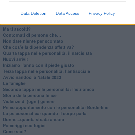
​Essere genitori di un adolescente
​Saper pazientare
Data Deletion
Data Access
Privacy Policy
​Giornata del Fiocchetto Lilla
​Venerdì emozionalmente sostenibile
Ma ti ascolti?
Contornati di persone che…
Non dare niente per scontato
Che cos’è la dipendenza affettiva?
Quarta tappa nelle personalità: il narcisista
​Nuovi arrivi!
​Iniziamo l’anno con il piede giusto
​Terza tappa nelle personalità: l’antisociale
​Avvicinandoci a Natale 2023
Le famiglie
Seconda tappa nelle personalità: l’istrionico
​Storia della persona felice
Violenze di (ogni) genere
​Primo appuntamento con le personalità: Borderline
La psicosomatica: quando il corpo parla
Donne...quanta strada ancora
​Pomeriggi eco-logici
​Come stai?