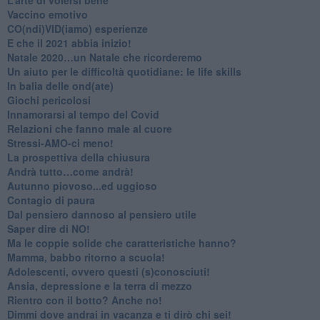
​Vaccino emotivo
CO(ndi)VID(iamo) esperienze
​E che il 2021 abbia inizio!
​Natale 2020…un Natale che ricorderemo
Un aiuto per le difficoltà quotidiane: le life skills
​In balia delle ond(ate)
Giochi pericolosi
Innamorarsi al tempo del Covid
​Relazioni che fanno male al cuore
​Stressi-AMO-ci meno!
​La prospettiva della chiusura
​Andrà tutto…come andrà!
Autunno piovoso...ed uggioso
​Contagio di paura
​Dal pensiero dannoso al pensiero utile
​Saper dire di NO!
​Ma le coppie solide che caratteristiche hanno?
​Mamma, babbo ritorno a scuola!
Adolescenti, ovvero questi (s)conosciuti!
Ansia, depressione e la terra di mezzo
​Rientro con il botto? Anche no!
Dimmi dove andrai in vacanza e ti dirò chi sei!