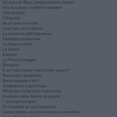
​Un anno di Blog: semplicemente Grazie!
​Vita di coppia, conflitti e desideri
​Ciao scuola!
​L’Empatia
​Se mi lasci non vale
Cosa fare con il dolore
​La sindrome dell’impostore
​Cambiare prospettiva
La terapia online
La libertà
​Il tempo
​Lo Psico-Coraggio
Rinascita
​E se l’impotenza fosse il vero potere?
Stereotipi e pregiudizi
​Brava ragazza a chi?
​Compleanni e psicologia
Effetti del Covid sulla nostra vita
Il segreto della felicità di coppia
​I “pensieri-vampiro”
​Tu chiamale se vuoi emozioni
​Lascia andare ciò che non puoi controllare
L’arte di volersi bene