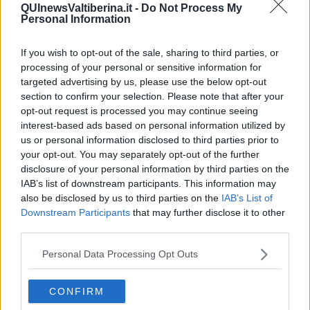
​Consigli di lettura per genitori e non solo
QUInewsValtiberina.it -
Do Not Process My
​La Clownterapia
Personal Information
​Differenze tra persone frustrate e non
L’invisibile fatica mentale
If you wish to opt-out of the sale, sharing to third parties, or
Vacanze a km zero
processing of your personal or sensitive information for
​Buone Vacan(si)e!
targeted advertising by us, please use the below opt-out
​Il lato positivo delle cose
section to confirm your selection. Please note that after your
​Storie antiche di tempi moderni
opt-out request is processed you may continue seeing
​Quello che alle mamme non dicono
interest-based ads based on personal information utilized by
Adultescenza
us or personal information disclosed to third parties prior to
Homo imbecillis
​4 anni di Blog
your opt-out. You may separately opt-out of the further
Quando il silenzio è aggressivo
disclosure of your personal information by third parties on the
​Il passato, questo conosciuto!
IAB’s list of downstream participants. This information may
​Clima ballerino e sbalzi d’umore
also be disclosed by us to third parties on the
IAB’s List of
La maternità
Downstream Participants
that may further disclose it to other
​L’uomo o l’orso?
third parties.
Non hanno un amico a teatro​
​Tutta una questione di rispetto
Personal Data Processing Opt Outs
​Cose che ci esauriscono
​Vespa che passione!
CONFIRM
​Lasciate ai vostri figli il diritto di piangere
​Parole d’amore regalate al vento