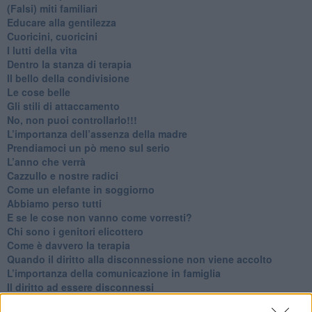
​(Falsi) miti familiari
​Educare alla gentilezza
​Cuoricini, cuoricini
I lutti della vita
​Dentro la stanza di terapia
​Il bello della condivisione
Le cose belle
​Gli stili di attaccamento
No, non puoi controllarlo!!!
​L’importanza dell’assenza della madre
​Prendiamoci un pò meno sul serio
​L’anno che verrà
​Cazzullo e nostre radici
​Come un elefante in soggiorno
​Abbiamo perso tutti
E se le cose non vanno come vorresti?
​Chi sono i genitori elicottero
Come è davvero la terapia
Quando il diritto alla disconnessione non viene accolto
​L’importanza della comunicazione in famiglia
​Il diritto ad essere disconnessi
​Il pensiero dicotomico e la salute mentale