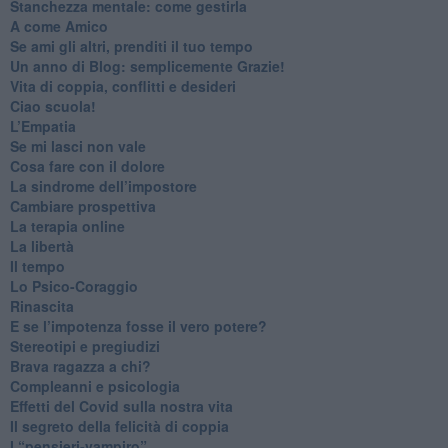
​Stanchezza mentale: come gestirla
​A come Amico
​Se ami gli altri, prenditi il tuo tempo
​Un anno di Blog: semplicemente Grazie!
​Vita di coppia, conflitti e desideri
​Ciao scuola!
​L’Empatia
​Se mi lasci non vale
Cosa fare con il dolore
​La sindrome dell’impostore
​Cambiare prospettiva
La terapia online
La libertà
​Il tempo
​Lo Psico-Coraggio
Rinascita
​E se l’impotenza fosse il vero potere?
Stereotipi e pregiudizi
​Brava ragazza a chi?
​Compleanni e psicologia
Effetti del Covid sulla nostra vita
Il segreto della felicità di coppia
​I “pensieri-vampiro”