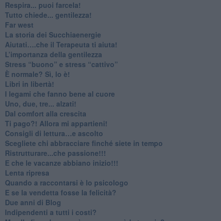
​Respira... puoi farcela!
​Tutto chiede... gentilezza!
​Far west
​La storia dei Succhiaenergie
​Aiutati….che il Terapeuta ti aiuta!
​L’importanza della gentilezza
​Stress “buono” e stress “cattivo”
​È normale? Sì, lo è!
​Libri in libertà!
​I legami che fanno bene al cuore
Uno, due, tre... alzati!​
​Dal comfort alla crescita
​Ti pago?! Allora mi appartieni!​
​Consigli di lettura…e ascolto
​Scegliete chi abbracciare finché siete in tempo
​Ristrutturare...che passione!!!
​E che le vacanze abbiano inizio!!!
​Lenta ripresa
​Quando a raccontarsi è lo psicologo
​E se la vendetta fosse la felicità?
​Due anni di Blog
​Indipendenti a tutti i costi?