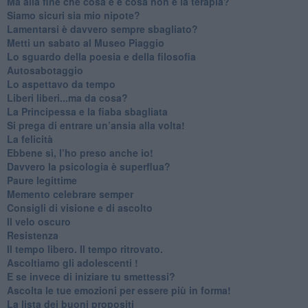
​Ma alla fine che cosa è e cosa non è la terapia?
​Siamo sicuri sia mio nipote?
​Lamentarsi è davvero sempre sbagliato?
​Metti un sabato al Museo Piaggio
​Lo sguardo della poesia e della filosofia
Autosabotaggio
​Lo aspettavo da tempo
​Liberi liberi...ma da cosa?
​La Principessa e la fiaba sbagliata
Si prega di entrare un’ansia alla volta!
​La felicità
​Ebbene sì, l’ho preso anche io!
​Davvero la psicologia è superflua?
Paure legittime
​Memento celebrare semper
​Consigli di visione e di ascolto
​Il velo oscuro
Resistenza
​Il tempo libero. Il tempo ritrovato.
Ascoltiamo gli adolescenti !
​E se invece di iniziare tu smettessi?
​Ascolta le tue emozioni per essere più in forma!
​La lista dei buoni propositi