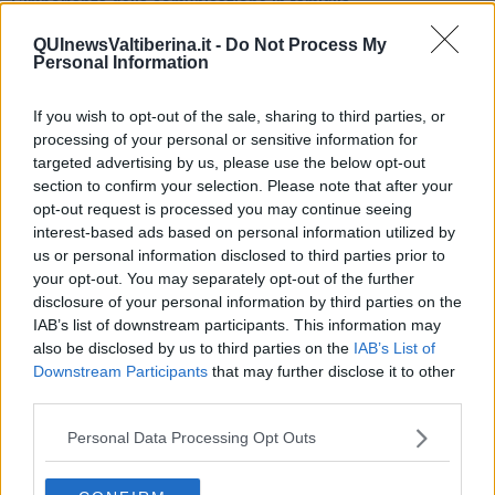
​L’importanza della comunicazione in famiglia
​Il diritto ad essere disconnessi
QUInewsValtiberina.it -
Do Not Process My
​Il pensiero dicotomico e la salute mentale
Personal Information
​Consigli di lettura per genitori e non solo
​La Clownterapia
​Differenze tra persone frustrate e non
If you wish to opt-out of the sale, sharing to third parties, or
L’invisibile fatica mentale
processing of your personal or sensitive information for
Vacanze a km zero
targeted advertising by us, please use the below opt-out
​Buone Vacan(si)e!
section to confirm your selection. Please note that after your
​Il lato positivo delle cose
opt-out request is processed you may continue seeing
​Storie antiche di tempi moderni
interest-based ads based on personal information utilized by
​Quello che alle mamme non dicono
us or personal information disclosed to third parties prior to
Adultescenza
your opt-out. You may separately opt-out of the further
Homo imbecillis
disclosure of your personal information by third parties on the
​4 anni di Blog
IAB’s list of downstream participants. This information may
Quando il silenzio è aggressivo
also be disclosed by us to third parties on the
IAB’s List of
​Il passato, questo conosciuto!
Downstream Participants
that may further disclose it to other
​Clima ballerino e sbalzi d’umore
third parties.
La maternità
​L’uomo o l’orso?
Personal Data Processing Opt Outs
Non hanno un amico a teatro​
​Tutta una questione di rispetto
​Cose che ci esauriscono