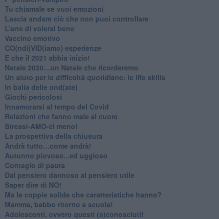
​Tu chiamale se vuoi emozioni
​Lascia andare ciò che non puoi controllare
L’arte di volersi bene
​Vaccino emotivo
CO(ndi)VID(iamo) esperienze
​E che il 2021 abbia inizio!
​Natale 2020…un Natale che ricorderemo
Un aiuto per le difficoltà quotidiane: le life skills
​In balia delle ond(ate)
Giochi pericolosi
Innamorarsi al tempo del Covid
​Relazioni che fanno male al cuore
​Stressi-AMO-ci meno!
​La prospettiva della chiusura
​Andrà tutto…come andrà!
Autunno piovoso...ed uggioso
​Contagio di paura
​Dal pensiero dannoso al pensiero utile
​Saper dire di NO!
​Ma le coppie solide che caratteristiche hanno?
​Mamma, babbo ritorno a scuola!
Adolescenti, ovvero questi (s)conosciuti!