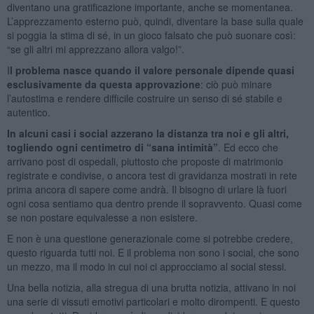
diventano una gratificazione importante, anche se momentanea.
L’apprezzamento esterno può, quindi, diventare la base sulla quale
si poggia la stima di sé, in un gioco falsato che può suonare così:
“se gli altri mi apprezzano allora valgo!”.
I
l problema nasce quando il valore personale dipende quasi
esclusivamente da questa approvazione
: ciò può minare
l’autostima e rendere difficile costruire un senso di sé stabile e
autentico.
In alcuni casi i social azzerano la distanza tra noi e gli altri,
togliendo ogni centimetro di “sana intimità”
. Ed ecco che
arrivano post di ospedali, piuttosto che proposte di matrimonio
registrate e condivise, o ancora test di gravidanza mostrati in rete
prima ancora di sapere come andrà. Il bisogno di urlare là fuori
ogni cosa sentiamo qua dentro prende il sopravvento. Quasi come
se non postare equivalesse a non esistere.
E non è una questione generazionale come si potrebbe credere,
questo riguarda tutti noi. E il problema non sono i social, che sono
un mezzo, ma il modo in cui noi ci approcciamo al social stessi.
Una bella notizia, alla stregua di una brutta notizia, attivano in noi
una serie di vissuti emotivi particolari e molto dirompenti. E questo