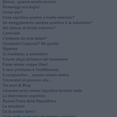
Donne...quanta strada ancora
​Pomeriggi eco-logici
​Come stai?
Cosa significa guarire a livello emotivo?
​Un atteggiamento sempre positivo è la soluzione?
​Sei maturo al livello emotivo?
​L’amicizia
​L’empatia da sola basta?
​Cavalcare l’urgenza? No grazie!
Ripartire
​Ci rivediamo a settembre!
​Il ruolo degli attivatori del benessere
​Forse siamo troppo liberi
​Il vero problema è l’indifferenza
​Il congiuntivo… questo strano amico
​Circondati di persone che…
​Tre anni di Blog
​Lavorare sotto stress significa lavorare male
​Le distorsioni cognitive
​Buona Festa della Repubblica
Le emozioni
​Ce la posso fare!!!
​Cose delle quali non dovremmo scusarci