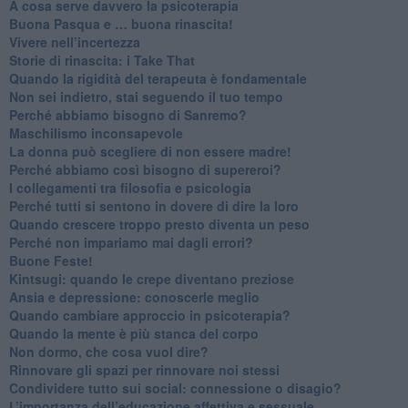
​A cosa serve davvero la psicoterapia
​Buona Pasqua e … buona rinascita!
​Vivere nell’incertezza
​Storie di rinascita: i Take That
​Quando la rigidità del terapeuta è fondamentale
​Non sei indietro, stai seguendo il tuo tempo
​Perché abbiamo bisogno di Sanremo?
​Maschilismo inconsapevole
​La donna può scegliere di non essere madre!
​Perché abbiamo così bisogno di supereroi?
​I collegamenti tra filosofia e psicologia
​Perché tutti si sentono in dovere di dire la loro
​Quando crescere troppo presto diventa un peso
​Perché non impariamo mai dagli errori?
​Buone Feste!
​Kintsugi: quando le crepe diventano preziose
Ansia e depressione: conoscerle meglio
Quando cambiare approccio in psicoterapia?
​Quando la mente è più stanca del corpo
Non dormo, che cosa vuol dire?
​Rinnovare gli spazi per rinnovare noi stessi
​Condividere tutto sui social: connessione o disagio?
​L’importanza dell’educazione affettiva e sessuale