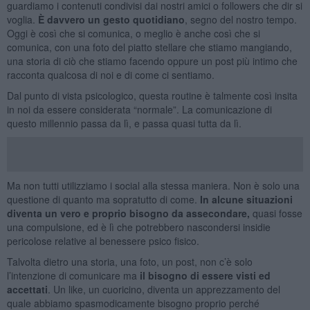
guardiamo i contenuti condivisi dai nostri amici o followers che dir si
voglia.
È davvero un gesto quotidiano
, segno del nostro tempo.
Oggi è così che si comunica, o meglio è anche così che si
comunica, con una foto del piatto stellare che stiamo mangiando,
una storia di ciò che stiamo facendo oppure un post più intimo che
racconta qualcosa di noi e di come ci sentiamo.
Dal punto di vista psicologico, questa routine è talmente così insita
in noi da essere considerata “normale”. La comunicazione di
questo millennio passa da lì, e passa quasi tutta da lì.
Ma non tutti utilizziamo i social alla stessa maniera. Non è solo una
questione di quanto ma sopratutto di come.
In alcune situazioni
diventa un vero e proprio bisogno da assecondare,
quasi fosse
una compulsione, ed è lì che potrebbero nascondersi insidie
pericolose relative al benessere psico fisico.
Talvolta dietro una storia, una foto, un post, non c’è solo
l’intenzione di comunicare ma
il bisogno di essere visti ed
accettati
. Un like, un cuoricino, diventa un apprezzamento del
quale abbiamo spasmodicamente bisogno proprio perché