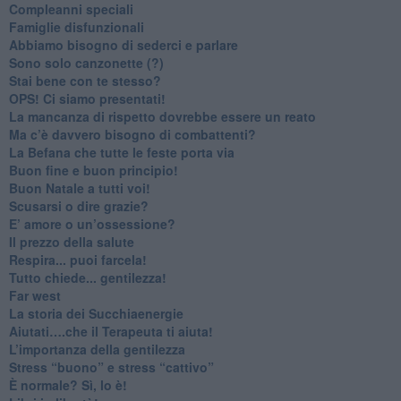
​Compleanni speciali
​Famiglie disfunzionali
​Abbiamo bisogno di sederci e parlare
Sono solo canzonette (?)
​Stai bene con te stesso?
​OPS! Ci siamo presentati!
​La mancanza di rispetto dovrebbe essere un reato
​Ma c’è davvero bisogno di combattenti?
​La Befana che tutte le feste porta via
Buon fine e buon principio!
​Buon Natale a tutti voi!
​Scusarsi o dire grazie?
​E’ amore o un’ossessione?
​Il prezzo della salute
​Respira... puoi farcela!
​Tutto chiede... gentilezza!
​Far west
​La storia dei Succhiaenergie
​Aiutati….che il Terapeuta ti aiuta!
​L’importanza della gentilezza
​Stress “buono” e stress “cattivo”
​È normale? Sì, lo è!