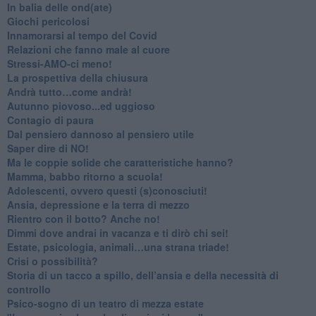
​In balia delle ond(ate)
Giochi pericolosi
Innamorarsi al tempo del Covid
​Relazioni che fanno male al cuore
​Stressi-AMO-ci meno!
​La prospettiva della chiusura
​Andrà tutto…come andrà!
Autunno piovoso...ed uggioso
​Contagio di paura
​Dal pensiero dannoso al pensiero utile
​Saper dire di NO!
​Ma le coppie solide che caratteristiche hanno?
​Mamma, babbo ritorno a scuola!
Adolescenti, ovvero questi (s)conosciuti!
Ansia, depressione e la terra di mezzo
​Rientro con il botto? Anche no!
Dimmi dove andrai in vacanza e ti dirò chi sei!
​Estate, psicologia, animali…una strana triade!
​Crisi o possibilità?
​Storia di un tacco a spillo, dell’ansia e della necessità di
controllo
​Psico-sogno di un teatro di mezza estate