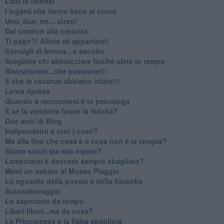
​Libri in libertà!
​I legami che fanno bene al cuore
Uno, due, tre... alzati!​
​Dal comfort alla crescita
​Ti pago?! Allora mi appartieni!​
​Consigli di lettura…e ascolto
​Scegliete chi abbracciare finché siete in tempo
​Ristrutturare...che passione!!!
​E che le vacanze abbiano inizio!!!
​Lenta ripresa
​Quando a raccontarsi è lo psicologo
​E se la vendetta fosse la felicità?
​Due anni di Blog
​Indipendenti a tutti i costi?
​Ma alla fine che cosa è e cosa non è la terapia?
​Siamo sicuri sia mio nipote?
​Lamentarsi è davvero sempre sbagliato?
​Metti un sabato al Museo Piaggio
​Lo sguardo della poesia e della filosofia
Autosabotaggio
​Lo aspettavo da tempo
​Liberi liberi...ma da cosa?
​La Principessa e la fiaba sbagliata