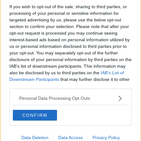
​Il lato positivo delle cose
If you wish to opt-out of the sale, sharing to third parties, or
​Storie antiche di tempi moderni
processing of your personal or sensitive information for
​Quello che alle mamme non dicono
targeted advertising by us, please use the below opt-out
Adultescenza
section to confirm your selection. Please note that after your
Homo imbecillis
opt-out request is processed you may continue seeing
​4 anni di Blog
interest-based ads based on personal information utilized by
Quando il silenzio è aggressivo
us or personal information disclosed to third parties prior to
​Il passato, questo conosciuto!
your opt-out. You may separately opt-out of the further
​Clima ballerino e sbalzi d’umore
disclosure of your personal information by third parties on the
La maternità
IAB’s list of downstream participants. This information may
​L’uomo o l’orso?
also be disclosed by us to third parties on the
IAB’s List of
Non hanno un amico a teatro​
Downstream Participants
that may further disclose it to other
​Tutta una questione di rispetto
​Cose che ci esauriscono
third parties.
​Vespa che passione!
​Lasciate ai vostri figli il diritto di piangere
Personal Data Processing Opt Outs
​Parole d’amore regalate al vento
​Essere genitori di un adolescente
CONFIRM
​Saper pazientare
​Giornata del Fiocchetto Lilla
​Venerdì emozionalmente sostenibile
Ma ti ascolti?
Data Deletion
Data Access
Privacy Policy