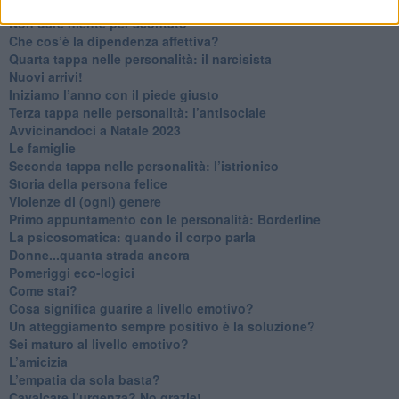
Contornati di persone che…
Non dare niente per scontato
Che cos’è la dipendenza affettiva?
Quarta tappa nelle personalità: il narcisista
​Nuovi arrivi!
​Iniziamo l’anno con il piede giusto
​Terza tappa nelle personalità: l’antisociale
​Avvicinandoci a Natale 2023
Le famiglie
Seconda tappa nelle personalità: l’istrionico
​Storia della persona felice
Violenze di (ogni) genere
​Primo appuntamento con le personalità: Borderline
La psicosomatica: quando il corpo parla
Donne...quanta strada ancora
​Pomeriggi eco-logici
​Come stai?
Cosa significa guarire a livello emotivo?
​Un atteggiamento sempre positivo è la soluzione?
​Sei maturo al livello emotivo?
​L’amicizia
​L’empatia da sola basta?
​Cavalcare l’urgenza? No grazie!