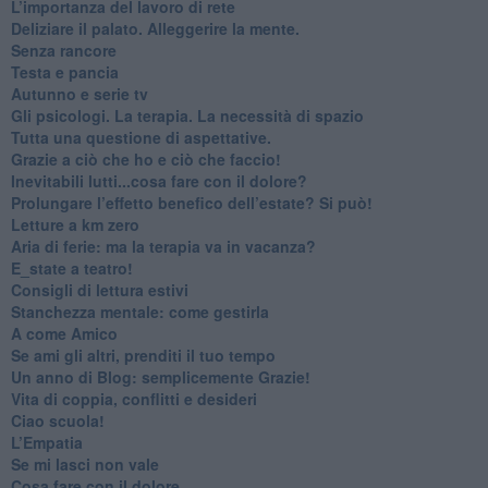
​L’importanza del lavoro di rete
​Deliziare il palato. Alleggerire la mente.
​Senza rancore
​Testa e pancia
​Autunno e serie tv
​Gli psicologi. La terapia. La necessità di spazio
​Tutta una questione di aspettative.
​Grazie a ciò che ho e ciò che faccio!
​Inevitabili lutti...cosa fare con il dolore?
Prolungare l’effetto benefico dell’estate? Si può!
​Letture a km zero
​Aria di ferie: ma la terapia va in vacanza?
​E_state a teatro!
​Consigli di lettura estivi
​Stanchezza mentale: come gestirla
​A come Amico
​Se ami gli altri, prenditi il tuo tempo
​Un anno di Blog: semplicemente Grazie!
​Vita di coppia, conflitti e desideri
​Ciao scuola!
​L’Empatia
​Se mi lasci non vale
Cosa fare con il dolore