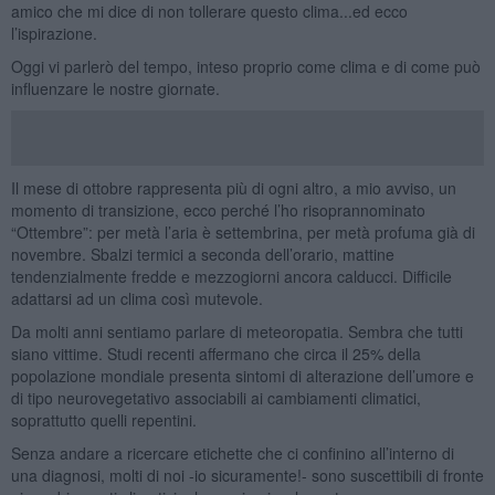
amico che mi dice di non tollerare questo clima...ed ecco
l’ispirazione.
Oggi vi parlerò del tempo, inteso proprio come clima e di come può
influenzare le nostre giornate.
Il mese di ottobre rappresenta più di ogni altro, a mio avviso, un
momento di transizione, ecco perché l’ho risoprannominato
“Ottembre”: per metà l’aria è settembrina, per metà profuma già di
novembre. Sbalzi termici a seconda dell’orario, mattine
tendenzialmente fredde e mezzogiorni ancora calducci. Difficile
adattarsi ad un clima così mutevole.
Da molti anni sentiamo parlare di meteoropatia. Sembra che tutti
siano vittime. Studi recenti affermano che circa il 25% della
popolazione mondiale presenta sintomi di alterazione dell’umore e
di tipo neurovegetativo associabili ai cambiamenti climatici,
soprattutto quelli repentini.
Senza andare a ricercare etichette che ci confinino all’interno di
una diagnosi, molti di noi -io sicuramente!- sono suscettibili di fronte