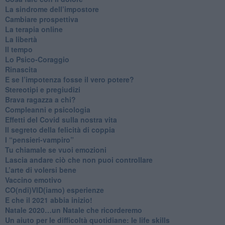
​La sindrome dell’impostore
​Cambiare prospettiva
La terapia online
La libertà
​Il tempo
​Lo Psico-Coraggio
Rinascita
​E se l’impotenza fosse il vero potere?
Stereotipi e pregiudizi
​Brava ragazza a chi?
​Compleanni e psicologia
Effetti del Covid sulla nostra vita
Il segreto della felicità di coppia
​I “pensieri-vampiro”
​Tu chiamale se vuoi emozioni
​Lascia andare ciò che non puoi controllare
L’arte di volersi bene
​Vaccino emotivo
CO(ndi)VID(iamo) esperienze
​E che il 2021 abbia inizio!
​Natale 2020…un Natale che ricorderemo
Un aiuto per le difficoltà quotidiane: le life skills