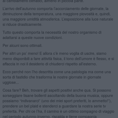
ai cambiamenti climatici, almeno in piccola parte.
L’arrivo dell’autunno comporta l’accorciamento delle giornate, la
diminuzione della temperatura, una maggiore piovosità e, quindi,
una maggiore umidità atmosferica. L’esposizione alla luce naturale
si riduce drasticamente.
Tutto questo comporta la necessità del nostro organismo di
adattarsi a queste nuove condizioni.
Per alcuni sono ottimali.
Per altri un po’ meno! E allora c’è meno voglia di uscire, siamo
meno disponibili a fare attività fisica, il tono dell’umore è flesso, e si
affaccia in noi il desiderio di chiuderci rispetto all’esterno.
Ecco perché non l’ho descritta come una patologia ma come una
sorta di fastidio che trasforma le nostre giornate in giornate
uggiose...
Cosa fare? Beh, trovare gli aspetti positivi anche qua. Si possono
sorseggiare tisane bollenti ascoltando della buona musica, oppure
possiamo “indivanarci” (uno dei miei sport preferiti, lo ammetto!”),
prendere un bel plaid e stenderci a guardare la nostra serie tv
preferita. Per chi ce l’ha, il camino è un ottimo compagno di viaggio
nel periodo autunno-inverno, riscalda e tiene compagnia