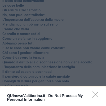
​Il bello della condivisione
Le cose belle
​Gli stili di attaccamento
No, non puoi controllarlo!!!
​L’importanza dell’assenza della madre
​Prendiamoci un pò meno sul serio
​L’anno che verrà
​Cazzullo e nostre radici
​Come un elefante in soggiorno
​Abbiamo perso tutti
E se le cose non vanno come vorresti?
​Chi sono i genitori elicottero
Come è davvero la terapia
Quando il diritto alla disconnessione non viene accolto
​L’importanza della comunicazione in famiglia
​Il diritto ad essere disconnessi
​Il pensiero dicotomico e la salute mentale
​Consigli di lettura per genitori e non solo
​La Clownterapia
​Differenze tra persone frustrate e non
L’invisibile fatica mentale
QUInewsValtiberina.it -
Do Not Process My
Personal Information
Vacanze a km zero
​Buone Vacan(si)e!