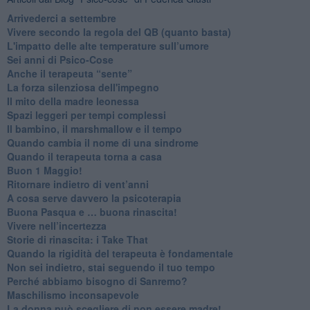
​Arrivederci a settembre
​Vivere secondo la regola del QB (quanto basta)
​L'impatto delle alte temperature sull’umore
Sei anni di Psico-Cose
​Anche il terapeuta “sente”
​La forza silenziosa dell'impegno
​Il mito della madre leonessa
Spazi leggeri per tempi complessi
Il bambino, il marshmallow e il tempo
​Quando cambia il nome di una sindrome
​Quando il terapeuta torna a casa
​Buon 1 Maggio!
Ritornare indietro di vent’anni
​A cosa serve davvero la psicoterapia
​Buona Pasqua e … buona rinascita!
​Vivere nell’incertezza
​Storie di rinascita: i Take That
​Quando la rigidità del terapeuta è fondamentale
​Non sei indietro, stai seguendo il tuo tempo
​Perché abbiamo bisogno di Sanremo?
​Maschilismo inconsapevole
​La donna può scegliere di non essere madre!