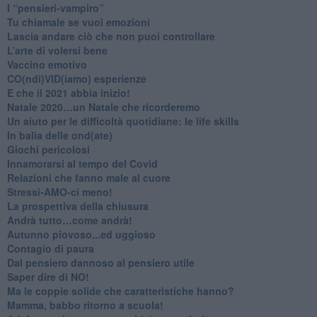
​I “pensieri-vampiro”
​Tu chiamale se vuoi emozioni
​Lascia andare ciò che non puoi controllare
L’arte di volersi bene
​Vaccino emotivo
CO(ndi)VID(iamo) esperienze
​E che il 2021 abbia inizio!
​Natale 2020…un Natale che ricorderemo
Un aiuto per le difficoltà quotidiane: le life skills
​In balia delle ond(ate)
Giochi pericolosi
Innamorarsi al tempo del Covid
​Relazioni che fanno male al cuore
​Stressi-AMO-ci meno!
​La prospettiva della chiusura
​Andrà tutto…come andrà!
Autunno piovoso...ed uggioso
​Contagio di paura
​Dal pensiero dannoso al pensiero utile
​Saper dire di NO!
​Ma le coppie solide che caratteristiche hanno?
​Mamma, babbo ritorno a scuola!