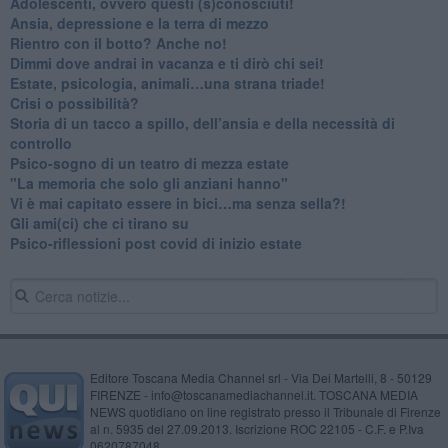
Adolescenti, ovvero questi (s)conosciuti!
Ansia, depressione e la terra di mezzo
​Rientro con il botto? Anche no!
Dimmi dove andrai in vacanza e ti dirò chi sei!
​Estate, psicologia, animali…una strana triade!
​Crisi o possibilità?
​Storia di un tacco a spillo, dell’ansia e della necessità di
controllo
​Psico-sogno di un teatro di mezza estate
"La memoria che solo gli anziani hanno"
​Vi è mai capitato essere in bici…ma senza sella?!
​Gli ami(ci) che ci tirano su
Psico-riflessioni post covid di inizio estate
Editore Toscana Media Channel srl - Via Dei Martelli, 8 - 50129
FIRENZE - info@toscanamediachannel.it. TOSCANA MEDIA
NEWS quotidiano on line registrato presso il Tribunale di Firenze
al n. 5935 del 27.09.2013. Iscrizione ROC 22105 - C.F. e P.Iva
0620787048