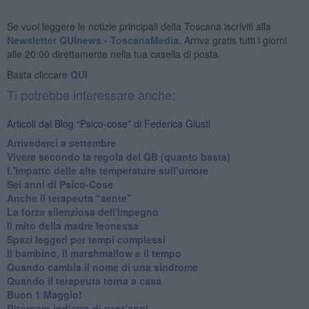
Se vuoi leggere le notizie principali della Toscana iscriviti alla
Newsletter QUInews - ToscanaMedia.
Arriva gratis tutti i giorni
alle 20:00 direttamente nella tua casella di posta.
Basta cliccare
QUI
Ti potrebbe interessare anche:
Articoli dal Blog “Psico-cose” di Federica Giusti
​Arrivederci a settembre
​Vivere secondo la regola del QB (quanto basta)
​L'impatto delle alte temperature sull’umore
Sei anni di Psico-Cose
​Anche il terapeuta “sente”
​La forza silenziosa dell'impegno
​Il mito della madre leonessa
Spazi leggeri per tempi complessi
Il bambino, il marshmallow e il tempo
​Quando cambia il nome di una sindrome
​Quando il terapeuta torna a casa
​Buon 1 Maggio!
Ritornare indietro di vent’anni