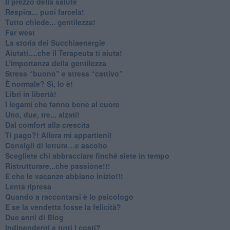
​Il prezzo della salute
​Respira... puoi farcela!
​Tutto chiede... gentilezza!
​Far west
​La storia dei Succhiaenergie
​Aiutati….che il Terapeuta ti aiuta!
​L’importanza della gentilezza
​Stress “buono” e stress “cattivo”
​È normale? Sì, lo è!
​Libri in libertà!
​I legami che fanno bene al cuore
Uno, due, tre... alzati!​
​Dal comfort alla crescita
​Ti pago?! Allora mi appartieni!​
​Consigli di lettura…e ascolto
​Scegliete chi abbracciare finché siete in tempo
​Ristrutturare...che passione!!!
​E che le vacanze abbiano inizio!!!
​Lenta ripresa
​Quando a raccontarsi è lo psicologo
​E se la vendetta fosse la felicità?
​Due anni di Blog
​Indipendenti a tutti i costi?