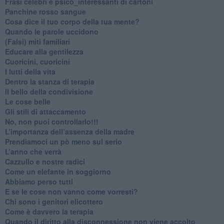
​Frasi celebri e psico_interessanti di cartoni
​Panchine rosso sangue
​Cosa dice il tuo corpo della tua mente?
​Quando le parole uccidono
​(Falsi) miti familiari
​Educare alla gentilezza
​Cuoricini, cuoricini
I lutti della vita
​Dentro la stanza di terapia
​Il bello della condivisione
Le cose belle
​Gli stili di attaccamento
No, non puoi controllarlo!!!
​L’importanza dell’assenza della madre
​Prendiamoci un pò meno sul serio
​L’anno che verrà
​Cazzullo e nostre radici
​Come un elefante in soggiorno
​Abbiamo perso tutti
E se le cose non vanno come vorresti?
​Chi sono i genitori elicottero
Come è davvero la terapia
Quando il diritto alla disconnessione non viene accolto