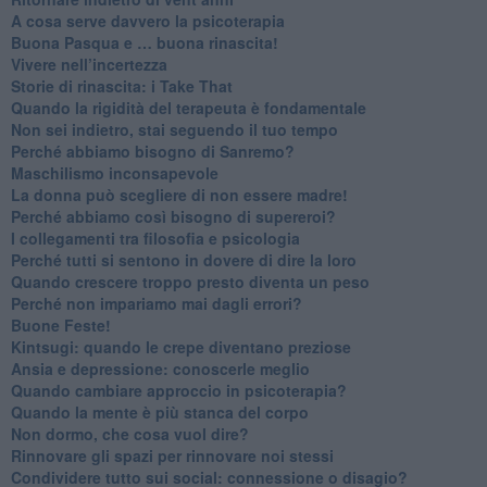
​A cosa serve davvero la psicoterapia
​Buona Pasqua e … buona rinascita!
​Vivere nell’incertezza
​Storie di rinascita: i Take That
​Quando la rigidità del terapeuta è fondamentale
​Non sei indietro, stai seguendo il tuo tempo
​Perché abbiamo bisogno di Sanremo?
​Maschilismo inconsapevole
​La donna può scegliere di non essere madre!
​Perché abbiamo così bisogno di supereroi?
​I collegamenti tra filosofia e psicologia
​Perché tutti si sentono in dovere di dire la loro
​Quando crescere troppo presto diventa un peso
​Perché non impariamo mai dagli errori?
​Buone Feste!
​Kintsugi: quando le crepe diventano preziose
Ansia e depressione: conoscerle meglio
Quando cambiare approccio in psicoterapia?
​Quando la mente è più stanca del corpo
Non dormo, che cosa vuol dire?
​Rinnovare gli spazi per rinnovare noi stessi
​Condividere tutto sui social: connessione o disagio?