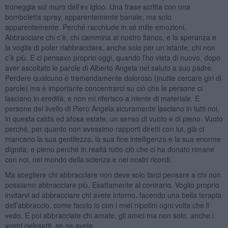
troneggia sul muro dell’ex igloo. Una frase scritta con una
bomboletta spray, apparentemente banale, ma solo
apparentemente. Perché racchiude in sé mille emozioni.
Abbracciare chi c’è, chi cammina al nostro fianco, e la speranza e
la voglia di poter riabbracciare, anche solo per un istante, chi non
c’è più. E ci pensavo proprio oggi, quando l’ho vista di nuovo, dopo
aver ascoltato le parole di Alberto Angela nel saluto a suo padre.
Perdere qualcuno è tremendamente doloroso (inutile cercare giri di
parole) ma è importante concentrarci su ciò che le persone ci
lasciano in eredità, e non mi riferisco a niente di materiale. E
persone del livello di Piero Angela sicuramente lasciano in tutti noi,
in questa calda ed afosa estate, un senso di vuoto e di pieno. Vuoto
perché, per quanto non avessimo rapporti diretti con lui, già ci
mancano la sua gentilezza, la sua fine intelligenza e la sua enorme
dignità; e pieno perché in realtà tutto ciò che ci ha donato rimane
con noi, nel mondo della scienza e nei nostri ricordi.
Ma scegliere chi abbracciare non deve solo farci pensare a chi non
possiamo abbracciare più. Esattamente al contrario. Voglio proprio
invitarvi ad abbracciare chi avete intorno, facendo una bella terapia
dell’abbraccio, come faccio io con i miei nipotini ogni volta che li
vedo. E poi abbracciate chi amate, gli amici ma non solo, anche i
vostri pelosetti, se ne avete.