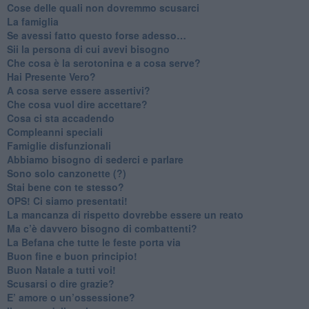
​Cose delle quali non dovremmo scusarci
​La famiglia
​Se avessi fatto questo forse adesso…
​Sii la persona di cui avevi bisogno
Che cosa è la serotonina e a cosa serve?
​Hai Presente Vero?
A cosa serve essere assertivi?
​Che cosa vuol dire accettare?
​Cosa ci sta accadendo
​Compleanni speciali
​Famiglie disfunzionali
​Abbiamo bisogno di sederci e parlare
Sono solo canzonette (?)
​Stai bene con te stesso?
​OPS! Ci siamo presentati!
​La mancanza di rispetto dovrebbe essere un reato
​Ma c’è davvero bisogno di combattenti?
​La Befana che tutte le feste porta via
Buon fine e buon principio!
​Buon Natale a tutti voi!
​Scusarsi o dire grazie?
​E’ amore o un’ossessione?