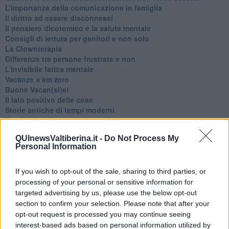
​L’importanza della comunicazione in famiglia
​Il diritto ad essere disconnessi
​Il pensiero dicotomico e la salute mentale
​Consigli di lettura per genitori e non solo
​La Clownterapia
​Differenze tra persone frustrate e non
L’invisibile fatica mentale
Vacanze a km zero
​Buone Vacan(si)e!
​Il lato positivo delle cose
​Storie antiche di tempi moderni
​Quello che alle mamme non dicono
Adultescenza
QUInewsValtiberina.it -
Do Not Process My
Homo imbecillis
Personal Information
​4 anni di Blog
Quando il silenzio è aggressivo
​Il passato, questo conosciuto!
If you wish to opt-out of the sale, sharing to third parties, or
​Clima ballerino e sbalzi d’umore
processing of your personal or sensitive information for
La maternità
targeted advertising by us, please use the below opt-out
​L’uomo o l’orso?
section to confirm your selection. Please note that after your
Non hanno un amico a teatro​
opt-out request is processed you may continue seeing
​Tutta una questione di rispetto
interest-based ads based on personal information utilized by