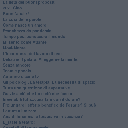
​La lista dei buoni propositi
2021 Ciao
Buon Natale !
​La cura delle parole
​Come nasce un amore
Stanchezza da pandemia
​Tempo per...conoscere il mondo
​Mi sento come Atlante
​Movi-Mente
​L’importanza del lavoro di rete
​Deliziare il palato. Alleggerire la mente.
​Senza rancore
​Testa e pancia
​Autunno e serie tv
​Gli psicologi. La terapia. La necessità di spazio
​Tutta una questione di aspettative.
​Grazie a ciò che ho e ciò che faccio!
​Inevitabili lutti...cosa fare con il dolore?
Prolungare l’effetto benefico dell’estate? Si può!
​Letture a km zero
​Aria di ferie: ma la terapia va in vacanza?
​E_state a teatro!
​Consigli di lettura estivi