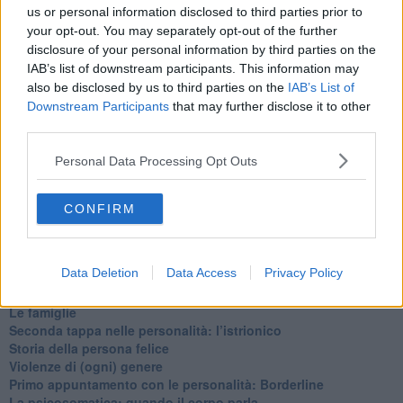
​Cose che ci esauriscono
us or personal information disclosed to third parties prior to
​Vespa che passione!
your opt-out. You may separately opt-out of the further
​Lasciate ai vostri figli il diritto di piangere
disclosure of your personal information by third parties on the
​Parole d’amore regalate al vento
IAB’s list of downstream participants. This information may
​Essere genitori di un adolescente
also be disclosed by us to third parties on the
IAB’s List of
​Saper pazientare
Downstream Participants
that may further disclose it to other
​Giornata del Fiocchetto Lilla
third parties.
​Venerdì emozionalmente sostenibile
Ma ti ascolti?
Personal Data Processing Opt Outs
Contornati di persone che…
Non dare niente per scontato
Che cos’è la dipendenza affettiva?
CONFIRM
Quarta tappa nelle personalità: il narcisista
​Nuovi arrivi!
​Iniziamo l’anno con il piede giusto
Data Deletion
Data Access
Privacy Policy
​Terza tappa nelle personalità: l’antisociale
​Avvicinandoci a Natale 2023
Le famiglie
Seconda tappa nelle personalità: l’istrionico
​Storia della persona felice
Violenze di (ogni) genere
​Primo appuntamento con le personalità: Borderline
La psicosomatica: quando il corpo parla