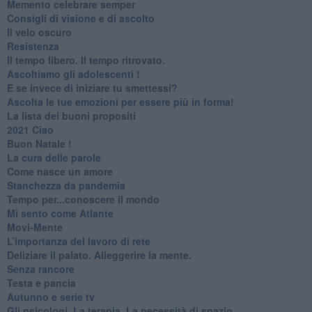
​Memento celebrare semper
​Consigli di visione e di ascolto
​Il velo oscuro
Resistenza
​Il tempo libero. Il tempo ritrovato.
Ascoltiamo gli adolescenti !
​E se invece di iniziare tu smettessi?
​Ascolta le tue emozioni per essere più in forma!
​La lista dei buoni propositi
2021 Ciao
Buon Natale !
​La cura delle parole
​Come nasce un amore
Stanchezza da pandemia
​Tempo per...conoscere il mondo
​Mi sento come Atlante
​Movi-Mente
​L’importanza del lavoro di rete
​Deliziare il palato. Alleggerire la mente.
​Senza rancore
​Testa e pancia
​Autunno e serie tv
​Gli psicologi. La terapia. La necessità di spazio