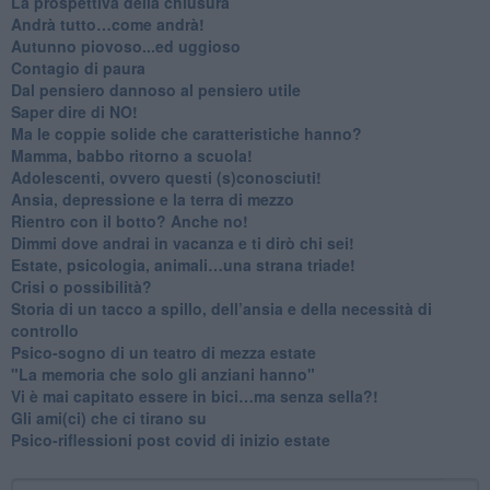
​La prospettiva della chiusura
​Andrà tutto…come andrà!
Autunno piovoso...ed uggioso
​Contagio di paura
​Dal pensiero dannoso al pensiero utile
​Saper dire di NO!
​Ma le coppie solide che caratteristiche hanno?
​Mamma, babbo ritorno a scuola!
Adolescenti, ovvero questi (s)conosciuti!
Ansia, depressione e la terra di mezzo
​Rientro con il botto? Anche no!
Dimmi dove andrai in vacanza e ti dirò chi sei!
​Estate, psicologia, animali…una strana triade!
​Crisi o possibilità?
​Storia di un tacco a spillo, dell’ansia e della necessità di
controllo
​Psico-sogno di un teatro di mezza estate
"La memoria che solo gli anziani hanno"
​Vi è mai capitato essere in bici…ma senza sella?!
​Gli ami(ci) che ci tirano su
Psico-riflessioni post covid di inizio estate