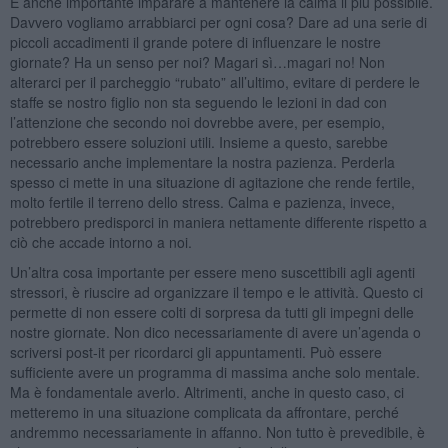
È anche importante imparare a mantenere la calma il più possibile.
Davvero vogliamo arrabbiarci per ogni cosa? Dare ad una serie di
piccoli accadimenti il grande potere di influenzare le nostre
giornate? Ha un senso per noi? Magari sì…magari no! Non
alterarci per il parcheggio “rubato” all’ultimo, evitare di perdere le
staffe se nostro figlio non sta seguendo le lezioni in dad con
l’attenzione che secondo noi dovrebbe avere, per esempio,
potrebbero essere soluzioni utili. Insieme a questo, sarebbe
necessario anche implementare la nostra pazienza. Perderla
spesso ci mette in una situazione di agitazione che rende fertile,
molto fertile il terreno dello stress. Calma e pazienza, invece,
potrebbero predisporci in maniera nettamente differente rispetto a
ciò che accade intorno a noi.
Un’altra cosa importante per essere meno suscettibili agli agenti
stressori, è riuscire ad organizzare il tempo e le attività. Questo ci
permette di non essere colti di sorpresa da tutti gli impegni delle
nostre giornate. Non dico necessariamente di avere un’agenda o
scriversi post-it per ricordarci gli appuntamenti. Può essere
sufficiente avere un programma di massima anche solo mentale.
Ma è fondamentale averlo. Altrimenti, anche in questo caso, ci
metteremo in una situazione complicata da affrontare, perché
andremmo necessariamente in affanno. Non tutto è prevedibile, è