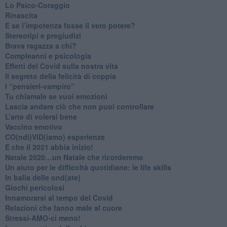
​Lo Psico-Coraggio
Rinascita
​E se l’impotenza fosse il vero potere?
Stereotipi e pregiudizi
​Brava ragazza a chi?
​Compleanni e psicologia
Effetti del Covid sulla nostra vita
Il segreto della felicità di coppia
​I “pensieri-vampiro”
​Tu chiamale se vuoi emozioni
​Lascia andare ciò che non puoi controllare
L’arte di volersi bene
​Vaccino emotivo
CO(ndi)VID(iamo) esperienze
​E che il 2021 abbia inizio!
​Natale 2020…un Natale che ricorderemo
Un aiuto per le difficoltà quotidiane: le life skills
​In balia delle ond(ate)
Giochi pericolosi
Innamorarsi al tempo del Covid
​Relazioni che fanno male al cuore
​Stressi-AMO-ci meno!