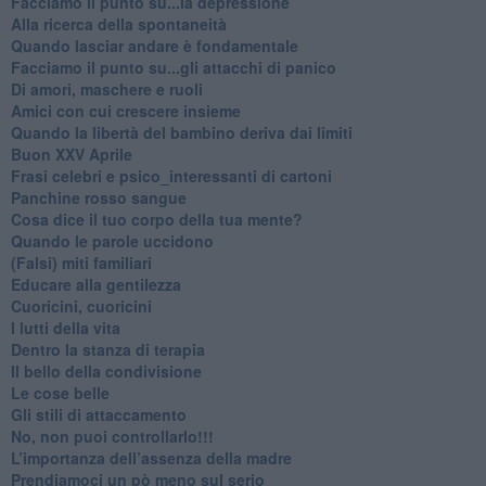
Facciamo il punto su...la depressione
​Alla ricerca della spontaneità
​Quando lasciar andare è fondamentale
Facciamo il punto su...gli attacchi di panico
Di amori, maschere e ruoli
​Amici con cui crescere insieme
​Quando la libertà del bambino deriva dai limiti
Buon XXV Aprile
​Frasi celebri e psico_interessanti di cartoni
​Panchine rosso sangue
​Cosa dice il tuo corpo della tua mente?
​Quando le parole uccidono
​(Falsi) miti familiari
​Educare alla gentilezza
​Cuoricini, cuoricini
I lutti della vita
​Dentro la stanza di terapia
​Il bello della condivisione
Le cose belle
​Gli stili di attaccamento
No, non puoi controllarlo!!!
​L’importanza dell’assenza della madre
​Prendiamoci un pò meno sul serio