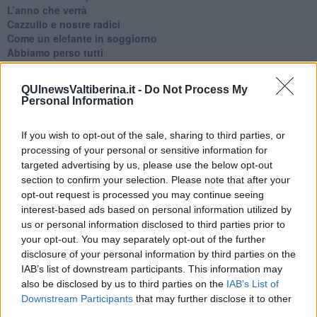
​L’anno che verrà
​Cazzullo e nostre radici
​Come un elefante in soggiorno
​Abbiamo perso tutti
E se le cose non vanno come vorresti?
​Chi sono i genitori elicottero
QUInewsValtiberina.it -
Do Not Process My
Come è davvero la terapia
Personal Information
Quando il diritto alla disconnessione non viene accolto
​L’importanza della comunicazione in famiglia
If you wish to opt-out of the sale, sharing to third parties, or
​Il diritto ad essere disconnessi
processing of your personal or sensitive information for
​Il pensiero dicotomico e la salute mentale
​Consigli di lettura per genitori e non solo
targeted advertising by us, please use the below opt-out
​La Clownterapia
section to confirm your selection. Please note that after your
​Differenze tra persone frustrate e non
opt-out request is processed you may continue seeing
L’invisibile fatica mentale
interest-based ads based on personal information utilized by
Vacanze a km zero
us or personal information disclosed to third parties prior to
​Buone Vacan(si)e!
your opt-out. You may separately opt-out of the further
​Il lato positivo delle cose
disclosure of your personal information by third parties on the
​Storie antiche di tempi moderni
IAB’s list of downstream participants. This information may
​Quello che alle mamme non dicono
also be disclosed by us to third parties on the
IAB’s List of
Adultescenza
Downstream Participants
that may further disclose it to other
Homo imbecillis
third parties.