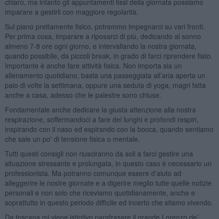
chiaro, ma intanto gli appuntamenti fissi della giornata possiamo
imparare a gestirli con maggiore regolarità.
Sul piano prettamente fisico, potremmo impegnarci su vari fronti.
Per prima cosa, imparare a riposarci di più, dedicando al sonno
almeno 7-8 ore ogni giorno, e intervallando la nostra giornata,
quando possibile, da piccoli break, in grado di farci riprendere fiato.
Importante è anche fare attività fisica. Non importa sia un
allenamento quotidiano, basta una passeggiata all’aria aperta un
paio di volte la settimana, oppure una seduta di yoga, magri fatta
anche a casa, adesso che le palestre sono chiuse.
Fondamentale anche dedicare la giusta attenzione alla nostra
respirazione, soffermandoci a fare dei lunghi e profondi respiri,
inspirando con il naso ed espirando con la bocca, quando sentiamo
che sale un po' di tensione fisica o mentale.
Tutti questi consigli non riusciranno da soli a farci gestire una
situazione stressante e prolungata, in questo caso è necessario un
professionista. Ma potranno comunque essere d’aiuto ad
alleggerire le nostre giornate e a digerire meglio tutte quelle notizie
personali e non solo che riceviamo quotidianamente, anche e
soprattutto in questo periodo difficile ed incerto che stiamo vivendo.
Da toscana mi viene istintivo parafrasare il grande Lorenzo de’