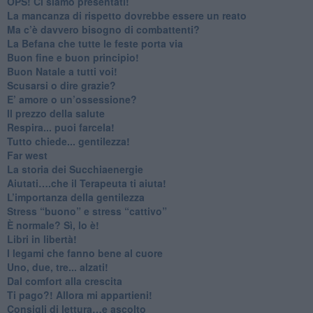
​OPS! Ci siamo presentati!
​La mancanza di rispetto dovrebbe essere un reato
​Ma c’è davvero bisogno di combattenti?
​La Befana che tutte le feste porta via
Buon fine e buon principio!
​Buon Natale a tutti voi!
​Scusarsi o dire grazie?
​E’ amore o un’ossessione?
​Il prezzo della salute
​Respira... puoi farcela!
​Tutto chiede... gentilezza!
​Far west
​La storia dei Succhiaenergie
​Aiutati….che il Terapeuta ti aiuta!
​L’importanza della gentilezza
​Stress “buono” e stress “cattivo”
​È normale? Sì, lo è!
​Libri in libertà!
​I legami che fanno bene al cuore
Uno, due, tre... alzati!​
​Dal comfort alla crescita
​Ti pago?! Allora mi appartieni!​
​Consigli di lettura…e ascolto