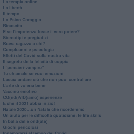
La terapia online
La libertà
​Il tempo
​Lo Psico-Coraggio
Rinascita
​E se l’impotenza fosse il vero potere?
Stereotipi e pregiudizi
​Brava ragazza a chi?
​Compleanni e psicologia
Effetti del Covid sulla nostra vita
Il segreto della felicità di coppia
​I “pensieri-vampiro”
​Tu chiamale se vuoi emozioni
​Lascia andare ciò che non puoi controllare
L’arte di volersi bene
​Vaccino emotivo
CO(ndi)VID(iamo) esperienze
​E che il 2021 abbia inizio!
​Natale 2020…un Natale che ricorderemo
Un aiuto per le difficoltà quotidiane: le life skills
​In balia delle ond(ate)
Giochi pericolosi
Innamorarsi al tempo del Covid