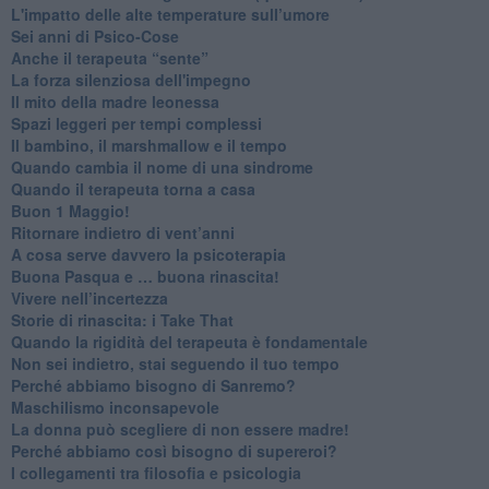
​L'impatto delle alte temperature sull’umore
Sei anni di Psico-Cose
​Anche il terapeuta “sente”
​La forza silenziosa dell'impegno
​Il mito della madre leonessa
Spazi leggeri per tempi complessi
Il bambino, il marshmallow e il tempo
​Quando cambia il nome di una sindrome
​Quando il terapeuta torna a casa
​Buon 1 Maggio!
Ritornare indietro di vent’anni
​A cosa serve davvero la psicoterapia
​Buona Pasqua e … buona rinascita!
​Vivere nell’incertezza
​Storie di rinascita: i Take That
​Quando la rigidità del terapeuta è fondamentale
​Non sei indietro, stai seguendo il tuo tempo
​Perché abbiamo bisogno di Sanremo?
​Maschilismo inconsapevole
​La donna può scegliere di non essere madre!
​Perché abbiamo così bisogno di supereroi?
​I collegamenti tra filosofia e psicologia