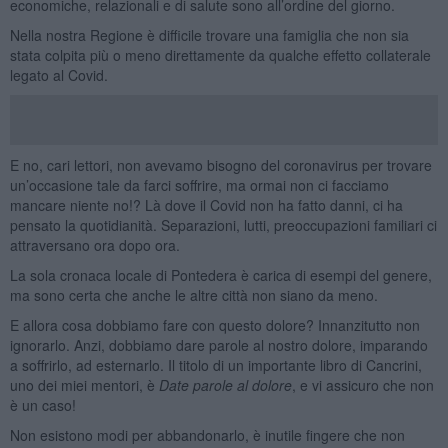
economiche, relazionali e di salute sono all’ordine del giorno.
Nella nostra Regione è difficile trovare una famiglia che non sia
stata colpita più o meno direttamente da qualche effetto collaterale
legato al Covid.
E no, cari lettori, non avevamo bisogno del coronavirus per trovare
un’occasione tale da farci soffrire, ma ormai non ci facciamo
mancare niente no!? Là dove il Covid non ha fatto danni, ci ha
pensato la quotidianità. Separazioni, lutti, preoccupazioni familiari ci
attraversano ora dopo ora.
La sola cronaca locale di Pontedera è carica di esempi del genere,
ma sono certa che anche le altre città non siano da meno.
E allora cosa dobbiamo fare con questo dolore? Innanzitutto non
ignorarlo. Anzi, dobbiamo dare parole al nostro dolore, imparando
a soffrirlo, ad esternarlo. Il titolo di un importante libro di Cancrini,
uno dei miei mentori, è
Date parole al dolore
, e vi assicuro che non
è un caso!
Non esistono modi per abbandonarlo, è inutile fingere che non