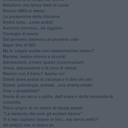
​Relazioni che fanno male al cuore
​Stressi-AMO-ci meno!
​La prospettiva della chiusura
​Andrà tutto…come andrà!
Autunno piovoso...ed uggioso
​Contagio di paura
​Dal pensiero dannoso al pensiero utile
​Saper dire di NO!
​Ma le coppie solide che caratteristiche hanno?
​Mamma, babbo ritorno a scuola!
Adolescenti, ovvero questi (s)conosciuti!
Ansia, depressione e la terra di mezzo
​Rientro con il botto? Anche no!
Dimmi dove andrai in vacanza e ti dirò chi sei!
​Estate, psicologia, animali…una strana triade!
​Crisi o possibilità?
​Storia di un tacco a spillo, dell’ansia e della necessità di
controllo
​Psico-sogno di un teatro di mezza estate
"La memoria che solo gli anziani hanno"
​Vi è mai capitato essere in bici…ma senza sella?!
​Gli ami(ci) che ci tirano su