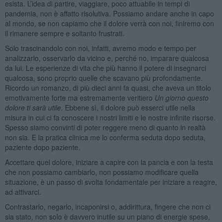
esista. L’idea di partire, viaggiare, poco attuabile in tempi di
pandemia, non è affatto risolutiva. Possiamo andare anche in capo
al mondo, se non capiamo che il dolore verrà con noi, finiremo con
il rimanere sempre e soltanto frustrati.
Solo trascinandolo con noi, infatti, avremo modo e tempo per
analizzarlo, osservarlo da vicino e, perché no, imparare qualcosa
da lui. Le esperienze di vita che più hanno il potere di insegnarci
qualcosa, sono proprio quelle che scavano più profondamente.
Ricordo un romanzo, di più dieci anni fa quasi, che aveva un titolo
emotivamente forte ma estremamente veritiero
Un giorno questo
dolore ti sarà utile
. Ebbene sì, il dolore può esserci utile nella
misura in cui ci fa conoscere i nostri limiti e le nostre infinite risorse.
Spesso siamo convinti di poter reggere meno di quanto in realtà
non sia. E la pratica clinica me lo conferma seduta dopo seduta,
paziente dopo paziente.
Accettare quel dolore, iniziare a capire con la pancia e con la testa
che non possiamo cambiarlo, non possiamo modificare quella
situazione, è un passo di svolta fondamentale per iniziare a reagire,
ad attivarci.
Contrastarlo, negarlo, incaponirsi o, addirittura, fingere che non ci
sia stato, non solo è davvero inutile su un piano di energie spese,