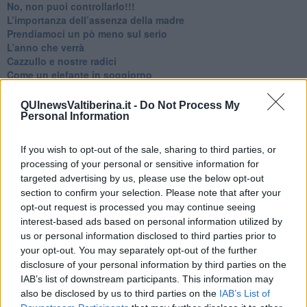
No, non puoi controllarlo!!!
​L’importanza dell’assenza della madre
​Prendiamoci un pò meno sul serio
​L’anno che verrà
​Cazzullo e nostre radici
​Come un elefante in soggiorno
​Abbiamo perso tutti
E se le cose non vanno come vorresti?
QUInewsValtiberina.it -
Do Not Process My
​Chi sono i genitori elicottero
Personal Information
Come è davvero la terapia
Quando il diritto alla disconnessione non viene accolto
If you wish to opt-out of the sale, sharing to third parties, or
​L’importanza della comunicazione in famiglia
processing of your personal or sensitive information for
​Il diritto ad essere disconnessi
targeted advertising by us, please use the below opt-out
​Il pensiero dicotomico e la salute mentale
section to confirm your selection. Please note that after your
​Consigli di lettura per genitori e non solo
opt-out request is processed you may continue seeing
​La Clownterapia
interest-based ads based on personal information utilized by
​Differenze tra persone frustrate e non
us or personal information disclosed to third parties prior to
L’invisibile fatica mentale
your opt-out. You may separately opt-out of the further
Vacanze a km zero
disclosure of your personal information by third parties on the
​Buone Vacan(si)e!
​Il lato positivo delle cose
IAB’s list of downstream participants. This information may
​Storie antiche di tempi moderni
also be disclosed by us to third parties on the
IAB’s List of