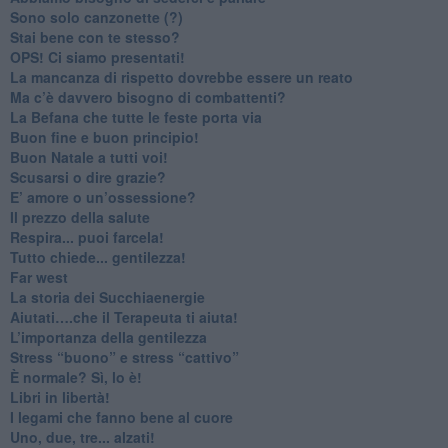
Sono solo canzonette (?)
​Stai bene con te stesso?
​OPS! Ci siamo presentati!
​La mancanza di rispetto dovrebbe essere un reato
​Ma c’è davvero bisogno di combattenti?
​La Befana che tutte le feste porta via
Buon fine e buon principio!
​Buon Natale a tutti voi!
​Scusarsi o dire grazie?
​E’ amore o un’ossessione?
​Il prezzo della salute
​Respira... puoi farcela!
​Tutto chiede... gentilezza!
​Far west
​La storia dei Succhiaenergie
​Aiutati….che il Terapeuta ti aiuta!
​L’importanza della gentilezza
​Stress “buono” e stress “cattivo”
​È normale? Sì, lo è!
​Libri in libertà!
​I legami che fanno bene al cuore
Uno, due, tre... alzati!​