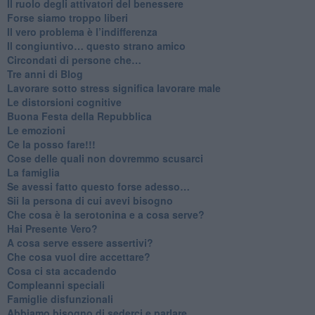
​Il ruolo degli attivatori del benessere
​Forse siamo troppo liberi
​Il vero problema è l’indifferenza
​Il congiuntivo… questo strano amico
​Circondati di persone che…
​Tre anni di Blog
​Lavorare sotto stress significa lavorare male
​Le distorsioni cognitive
​Buona Festa della Repubblica
Le emozioni
​Ce la posso fare!!!
​Cose delle quali non dovremmo scusarci
​La famiglia
​Se avessi fatto questo forse adesso…
​Sii la persona di cui avevi bisogno
Che cosa è la serotonina e a cosa serve?
​Hai Presente Vero?
A cosa serve essere assertivi?
​Che cosa vuol dire accettare?
​Cosa ci sta accadendo
​Compleanni speciali
​Famiglie disfunzionali
​Abbiamo bisogno di sederci e parlare