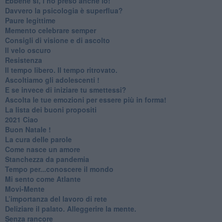
​Ebbene sì, l’ho preso anche io!
​Davvero la psicologia è superflua?
Paure legittime
​Memento celebrare semper
​Consigli di visione e di ascolto
​Il velo oscuro
Resistenza
​Il tempo libero. Il tempo ritrovato.
Ascoltiamo gli adolescenti !
​E se invece di iniziare tu smettessi?
​Ascolta le tue emozioni per essere più in forma!
​La lista dei buoni propositi
2021 Ciao
Buon Natale !
​La cura delle parole
​Come nasce un amore
Stanchezza da pandemia
​Tempo per...conoscere il mondo
​Mi sento come Atlante
​Movi-Mente
​L’importanza del lavoro di rete
​Deliziare il palato. Alleggerire la mente.
​Senza rancore