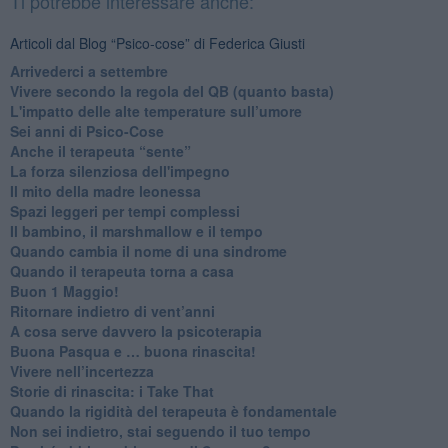
Ti potrebbe interessare anche:
Articoli dal Blog “Psico-cose” di Federica Giusti
​Arrivederci a settembre
​Vivere secondo la regola del QB (quanto basta)
​L'impatto delle alte temperature sull’umore
Sei anni di Psico-Cose
​Anche il terapeuta “sente”
​La forza silenziosa dell'impegno
​Il mito della madre leonessa
Spazi leggeri per tempi complessi
Il bambino, il marshmallow e il tempo
​Quando cambia il nome di una sindrome
​Quando il terapeuta torna a casa
​Buon 1 Maggio!
Ritornare indietro di vent’anni
​A cosa serve davvero la psicoterapia
​Buona Pasqua e … buona rinascita!
​Vivere nell’incertezza
​Storie di rinascita: i Take That
​Quando la rigidità del terapeuta è fondamentale
​Non sei indietro, stai seguendo il tuo tempo