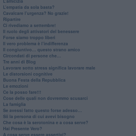
​L’amicizia
​L’empatia da sola basta?
​Cavalcare l’urgenza? No grazie!
Ripartire
​Ci rivediamo a settembre!
​Il ruolo degli attivatori del benessere
​Forse siamo troppo liberi
​Il vero problema è l’indifferenza
​Il congiuntivo… questo strano amico
​Circondati di persone che…
​Tre anni di Blog
​Lavorare sotto stress significa lavorare male
​Le distorsioni cognitive
​Buona Festa della Repubblica
Le emozioni
​Ce la posso fare!!!
​Cose delle quali non dovremmo scusarci
​La famiglia
​Se avessi fatto questo forse adesso…
​Sii la persona di cui avevi bisogno
Che cosa è la serotonina e a cosa serve?
​Hai Presente Vero?
A cosa serve essere assertivi?