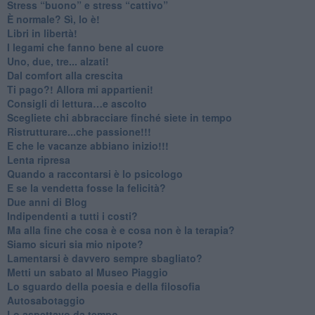
​Stress “buono” e stress “cattivo”
​È normale? Sì, lo è!
​Libri in libertà!
​I legami che fanno bene al cuore
Uno, due, tre... alzati!​
​Dal comfort alla crescita
​Ti pago?! Allora mi appartieni!​
​Consigli di lettura…e ascolto
​Scegliete chi abbracciare finché siete in tempo
​Ristrutturare...che passione!!!
​E che le vacanze abbiano inizio!!!
​Lenta ripresa
​Quando a raccontarsi è lo psicologo
​E se la vendetta fosse la felicità?
​Due anni di Blog
​Indipendenti a tutti i costi?
​Ma alla fine che cosa è e cosa non è la terapia?
​Siamo sicuri sia mio nipote?
​Lamentarsi è davvero sempre sbagliato?
​Metti un sabato al Museo Piaggio
​Lo sguardo della poesia e della filosofia
Autosabotaggio
​Lo aspettavo da tempo