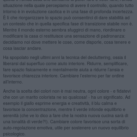
situazione nella quale percepiamo di avere il controllo, quando tutto
intorno è in evoluzione caotica e in una fase di profonda incertezza.
È lì che riorganizzare lo spazio può consentirci di dare stabilità ad
un contesto che in quella specifica fase di transizione stabile non è.
Mentre il mondo esterno sembra sfuggirci di mano, riordinare o
modificare la casa ci restituisce una sensazione di padronanza:
decidiamo noi dove mettere le cose, come disporle, cosa tenere e
cosa lasciar andare.
Ha spopolato negli ultimi anni la tecnica del decluttering, ossia il
liberarsi dal superfluo come aiuto interiore. Ridurre, semplificare,
fare spazio fisicamente e mentalmente aiuta a ridurre l’ansia e
favorisce chiarezza interiore. Cambiare l’esterno per far ordine
all’interno.
Anche la scelta dei colori non è mai neutra, ogni colore - e fidatevi
che con un marito colorista ne so qualcosa! - ha un significato. Ad
esempio il giallo esprime energia e creatività, il blu calma e
favorisce la concentrazione, mentre il verde infonde equilibrio e
serenità (che ve lo dico a fare che la nostra nuova cucina sarà di
una tonalità di verde?!). Cambiare colore favorisce una sorta di
auto-regolazione emotiva, utile per sostenere un nuovo equilibrio
psicologico.