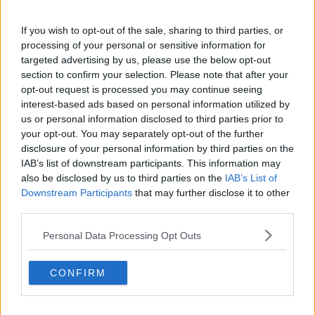
Vacanze a km zero
​Buone Vacan(si)e!
If you wish to opt-out of the sale, sharing to third parties, or
​Il lato positivo delle cose
processing of your personal or sensitive information for
​Storie antiche di tempi moderni
targeted advertising by us, please use the below opt-out
​Quello che alle mamme non dicono
section to confirm your selection. Please note that after your
Adultescenza
opt-out request is processed you may continue seeing
Homo imbecillis
interest-based ads based on personal information utilized by
​4 anni di Blog
us or personal information disclosed to third parties prior to
Quando il silenzio è aggressivo
your opt-out. You may separately opt-out of the further
​Il passato, questo conosciuto!
disclosure of your personal information by third parties on the
​Clima ballerino e sbalzi d’umore
IAB’s list of downstream participants. This information may
La maternità
also be disclosed by us to third parties on the
IAB’s List of
​L’uomo o l’orso?
Downstream Participants
that may further disclose it to other
Non hanno un amico a teatro​
third parties.
​Tutta una questione di rispetto
​Cose che ci esauriscono
Personal Data Processing Opt Outs
​Vespa che passione!
​Lasciate ai vostri figli il diritto di piangere
​Parole d’amore regalate al vento
CONFIRM
​Essere genitori di un adolescente
​Saper pazientare
​Giornata del Fiocchetto Lilla