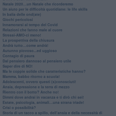
​Natale 2020…un Natale che ricorderemo
Un aiuto per le difficoltà quotidiane: le life skills
​In balia delle ond(ate)
Giochi pericolosi
Innamorarsi al tempo del Covid
​Relazioni che fanno male al cuore
​Stressi-AMO-ci meno!
​La prospettiva della chiusura
​Andrà tutto…come andrà!
Autunno piovoso...ed uggioso
​Contagio di paura
​Dal pensiero dannoso al pensiero utile
​Saper dire di NO!
​Ma le coppie solide che caratteristiche hanno?
​Mamma, babbo ritorno a scuola!
Adolescenti, ovvero questi (s)conosciuti!
Ansia, depressione e la terra di mezzo
​Rientro con il botto? Anche no!
Dimmi dove andrai in vacanza e ti dirò chi sei!
​Estate, psicologia, animali…una strana triade!
​Crisi o possibilità?
​Storia di un tacco a spillo, dell’ansia e della necessità di