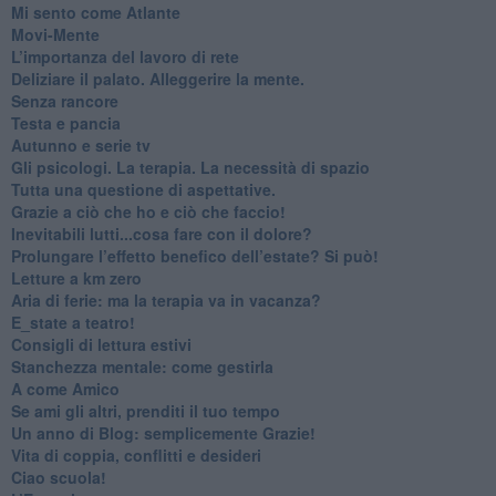
​Mi sento come Atlante
​Movi-Mente
​L’importanza del lavoro di rete
​Deliziare il palato. Alleggerire la mente.
​Senza rancore
​Testa e pancia
​Autunno e serie tv
​Gli psicologi. La terapia. La necessità di spazio
​Tutta una questione di aspettative.
​Grazie a ciò che ho e ciò che faccio!
​Inevitabili lutti...cosa fare con il dolore?
Prolungare l’effetto benefico dell’estate? Si può!
​Letture a km zero
​Aria di ferie: ma la terapia va in vacanza?
​E_state a teatro!
​Consigli di lettura estivi
​Stanchezza mentale: come gestirla
​A come Amico
​Se ami gli altri, prenditi il tuo tempo
​Un anno di Blog: semplicemente Grazie!
​Vita di coppia, conflitti e desideri
​Ciao scuola!