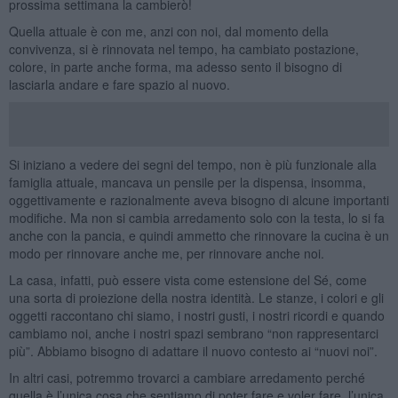
prossima settimana la cambierò!
Quella attuale è con me, anzi con noi, dal momento della
convivenza, si è rinnovata nel tempo, ha cambiato postazione,
colore, in parte anche forma, ma adesso sento il bisogno di
lasciarla andare e fare spazio al nuovo.
Si iniziano a vedere dei segni del tempo, non è più funzionale alla
famiglia attuale, mancava un pensile per la dispensa, insomma,
oggettivamente e razionalmente aveva bisogno di alcune importanti
modifiche. Ma non si cambia arredamento solo con la testa, lo si fa
anche con la pancia, e quindi ammetto che rinnovare la cucina è un
modo per rinnovare anche me, per rinnovare anche noi.
La casa, infatti, può essere vista come estensione del Sé, come
una sorta di proiezione della nostra identità. Le stanze, i colori e gli
oggetti raccontano chi siamo, i nostri gusti, i nostri ricordi e quando
cambiamo noi, anche i nostri spazi sembrano “non rappresentarci
più”. Abbiamo bisogno di adattare il nuovo contesto ai “nuovi noi”.
In altri casi, potremmo trovarci a cambiare arredamento perché
quella è l’unica cosa che sentiamo di poter fare e voler fare, l’unica