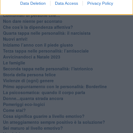
​Venerdì emozionalmente sostenibile
Data Deletion
Data Access
Privacy Policy
Ma ti ascolti?
Contornati di persone che…
Non dare niente per scontato
Che cos’è la dipendenza affettiva?
Quarta tappa nelle personalità: il narcisista
​Nuovi arrivi!
​Iniziamo l’anno con il piede giusto
​Terza tappa nelle personalità: l’antisociale
​Avvicinandoci a Natale 2023
Le famiglie
Seconda tappa nelle personalità: l’istrionico
​Storia della persona felice
Violenze di (ogni) genere
​Primo appuntamento con le personalità: Borderline
La psicosomatica: quando il corpo parla
Donne...quanta strada ancora
​Pomeriggi eco-logici
​Come stai?
Cosa significa guarire a livello emotivo?
​Un atteggiamento sempre positivo è la soluzione?
​Sei maturo al livello emotivo?