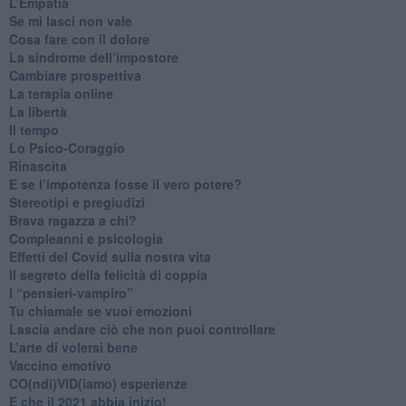
​L’Empatia
​Se mi lasci non vale
Cosa fare con il dolore
​La sindrome dell’impostore
​Cambiare prospettiva
La terapia online
La libertà
​Il tempo
​Lo Psico-Coraggio
Rinascita
​E se l’impotenza fosse il vero potere?
Stereotipi e pregiudizi
​Brava ragazza a chi?
​Compleanni e psicologia
Effetti del Covid sulla nostra vita
Il segreto della felicità di coppia
​I “pensieri-vampiro”
​Tu chiamale se vuoi emozioni
​Lascia andare ciò che non puoi controllare
L’arte di volersi bene
​Vaccino emotivo
CO(ndi)VID(iamo) esperienze
​E che il 2021 abbia inizio!