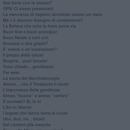
​Stai bene con te stesso?
​OPS! Ci siamo presentati!
​La mancanza di rispetto dovrebbe essere un reato
​Ma c’è davvero bisogno di combattenti?
​La Befana che tutte le feste porta via
Buon fine e buon principio!
​Buon Natale a tutti voi!
​Scusarsi o dire grazie?
​E’ amore o un’ossessione?
​Il prezzo della salute
​Respira... puoi farcela!
​Tutto chiede... gentilezza!
​Far west
​La storia dei Succhiaenergie
​Aiutati….che il Terapeuta ti aiuta!
​L’importanza della gentilezza
​Stress “buono” e stress “cattivo”
​È normale? Sì, lo è!
​Libri in libertà!
​I legami che fanno bene al cuore
Uno, due, tre... alzati!​
​Dal comfort alla crescita