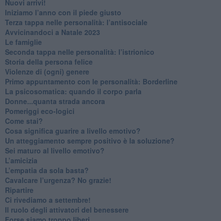
​Nuovi arrivi!
​Iniziamo l’anno con il piede giusto
​Terza tappa nelle personalità: l’antisociale
​Avvicinandoci a Natale 2023
Le famiglie
Seconda tappa nelle personalità: l’istrionico
​Storia della persona felice
Violenze di (ogni) genere
​Primo appuntamento con le personalità: Borderline
La psicosomatica: quando il corpo parla
Donne...quanta strada ancora
​Pomeriggi eco-logici
​Come stai?
Cosa significa guarire a livello emotivo?
​Un atteggiamento sempre positivo è la soluzione?
​Sei maturo al livello emotivo?
​L’amicizia
​L’empatia da sola basta?
​Cavalcare l’urgenza? No grazie!
Ripartire
​Ci rivediamo a settembre!
​Il ruolo degli attivatori del benessere
​Forse siamo troppo liberi