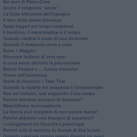
Sei anni di Psico-Cose
​Anche il terapeuta “sente”
​La forza silenziosa dell'impegno
​Il mito della madre leonessa
Spazi leggeri per tempi complessi
Il bambino, il marshmallow e il tempo
​Quando cambia il nome di una sindrome
​Quando il terapeuta torna a casa
​Buon 1 Maggio!
Ritornare indietro di vent’anni
​A cosa serve davvero la psicoterapia
​Buona Pasqua e … buona rinascita!
​Vivere nell’incertezza
​Storie di rinascita: i Take That
​Quando la rigidità del terapeuta è fondamentale
​Non sei indietro, stai seguendo il tuo tempo
​Perché abbiamo bisogno di Sanremo?
​Maschilismo inconsapevole
​La donna può scegliere di non essere madre!
​Perché abbiamo così bisogno di supereroi?
​I collegamenti tra filosofia e psicologia
​Perché tutti si sentono in dovere di dire la loro
​Quando crescere troppo presto diventa un peso