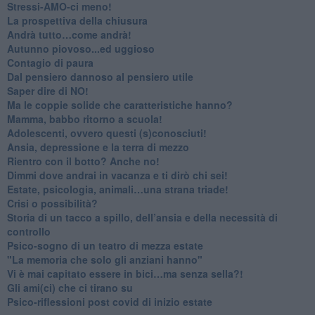
​Stressi-AMO-ci meno!
​La prospettiva della chiusura
​Andrà tutto…come andrà!
Autunno piovoso...ed uggioso
​Contagio di paura
​Dal pensiero dannoso al pensiero utile
​Saper dire di NO!
​Ma le coppie solide che caratteristiche hanno?
​Mamma, babbo ritorno a scuola!
Adolescenti, ovvero questi (s)conosciuti!
Ansia, depressione e la terra di mezzo
​Rientro con il botto? Anche no!
Dimmi dove andrai in vacanza e ti dirò chi sei!
​Estate, psicologia, animali…una strana triade!
​Crisi o possibilità?
​Storia di un tacco a spillo, dell’ansia e della necessità di
controllo
​Psico-sogno di un teatro di mezza estate
"La memoria che solo gli anziani hanno"
​Vi è mai capitato essere in bici…ma senza sella?!
​Gli ami(ci) che ci tirano su
Psico-riflessioni post covid di inizio estate