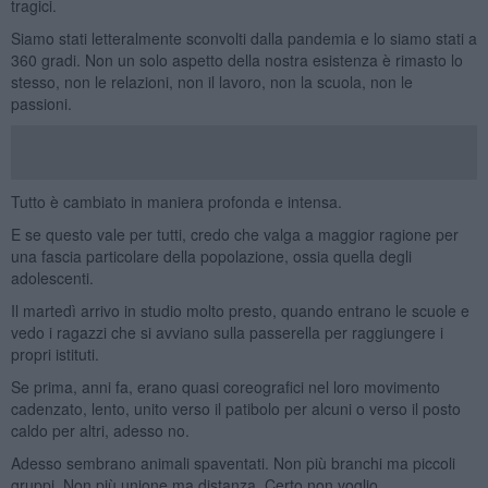
tragici.
Siamo stati letteralmente sconvolti dalla pandemia e lo siamo stati a
360 gradi. Non un solo aspetto della nostra esistenza è rimasto lo
stesso, non le relazioni, non il lavoro, non la scuola, non le
passioni.
Tutto è cambiato in maniera profonda e intensa.
E se questo vale per tutti, credo che valga a maggior ragione per
una fascia particolare della popolazione, ossia quella degli
adolescenti.
Il martedì arrivo in studio molto presto, quando entrano le scuole e
vedo i ragazzi che si avviano sulla passerella per raggiungere i
propri istituti.
Se prima, anni fa, erano quasi coreografici nel loro movimento
cadenzato, lento, unito verso il patibolo per alcuni o verso il posto
caldo per altri, adesso no.
Adesso sembrano animali spaventati. Non più branchi ma piccoli
gruppi. Non più unione ma distanza. Certo non voglio