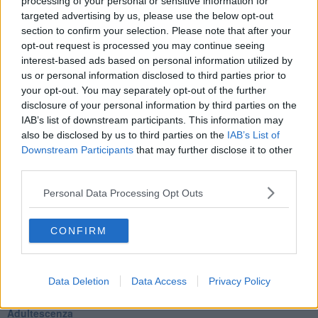
​L’importanza dell’assenza della madre
processing of your personal or sensitive information for
​Prendiamoci un pò meno sul serio
targeted advertising by us, please use the below opt-out
​L’anno che verrà
section to confirm your selection. Please note that after your
​Cazzullo e nostre radici
opt-out request is processed you may continue seeing
​Come un elefante in soggiorno
interest-based ads based on personal information utilized by
​Abbiamo perso tutti
us or personal information disclosed to third parties prior to
E se le cose non vanno come vorresti?
your opt-out. You may separately opt-out of the further
​Chi sono i genitori elicottero
disclosure of your personal information by third parties on the
Come è davvero la terapia
IAB’s list of downstream participants. This information may
Quando il diritto alla disconnessione non viene accolto
also be disclosed by us to third parties on the
IAB’s List of
​L’importanza della comunicazione in famiglia
Downstream Participants
that may further disclose it to other
​Il diritto ad essere disconnessi
third parties.
​Il pensiero dicotomico e la salute mentale
​Consigli di lettura per genitori e non solo
Personal Data Processing Opt Outs
​La Clownterapia
​Differenze tra persone frustrate e non
L’invisibile fatica mentale
CONFIRM
Vacanze a km zero
​Buone Vacan(si)e!
​Il lato positivo delle cose
Data Deletion
Data Access
Privacy Policy
​Storie antiche di tempi moderni
​Quello che alle mamme non dicono
Adultescenza