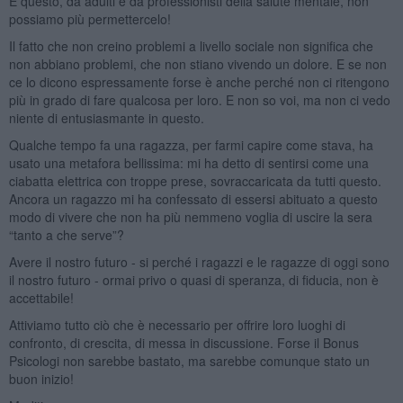
E questo, da adulti e da professionisti della salute mentale, non
possiamo più permettercelo!
Il fatto che non creino problemi a livello sociale non significa che
non abbiano problemi, che non stiano vivendo un dolore. E se non
ce lo dicono espressamente forse è anche perché non ci ritengono
più in grado di fare qualcosa per loro. E non so voi, ma non ci vedo
niente di entusiasmante in questo.
Qualche tempo fa una ragazza, per farmi capire come stava, ha
usato una metafora bellissima: mi ha detto di sentirsi come una
ciabatta elettrica con troppe prese, sovraccaricata da tutti questo.
Ancora un ragazzo mi ha confessato di essersi abituato a questo
modo di vivere che non ha più nemmeno voglia di uscire la sera
“tanto a che serve”?
Avere il nostro futuro - si perché i ragazzi e le ragazze di oggi sono
il nostro futuro - ormai privo o quasi di speranza, di fiducia, non è
accettabile!
Attiviamo tutto ciò che è necessario per offrire loro luoghi di
confronto, di crescita, di messa in discussione. Forse il Bonus
Psicologi non sarebbe bastato, ma sarebbe comunque stato un
buon inizio!