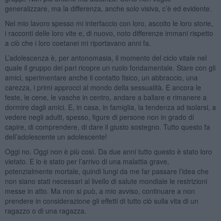
generalizzare, ma la differenza, anche solo visiva, c’è ed evidente.
Nel mio lavoro spesso mi interfaccio con loro, ascolto le loro storie,
i racconti delle loro vite e, di nuovo, noto differenze immani rispetto
a ciò che i loro coetanei mi riportavano anni fa.
L’adolescenza è, per antonomasia, il momento del ciclo vitale nel
quale il gruppo dei pari ricopre un ruolo fondamentale. Stare con gli
amici, sperimentare anche il contatto fisico, un abbraccio, una
carezza, i primi approcci al mondo della sessualità. E ancora le
feste, le cene, le vasche in centro, andare a ballare e rimanere a
dormire dagli amici. E, in casa, in famiglia, la tendenza ad isolarsi, a
vedere negli adulti, spesso, figure di persone non in grado di
capire, di comprendere, di dare il giusto sostegno. Tutto questo fa
dell’adolescente un adolescente!
Oggi no. Oggi non è più così. Da due anni tutto questo è stato loro
vietato. E lo è stato per l’arrivo di una malattia grave,
potenzialmente mortale, quindi lungi da me far passare l’idea che
non siano stati necessari al livello di salute mondiale le restrizioni
messe in atto. Ma non si può, a mio avviso, continuare a non
prendere in considerazione gli effetti di tutto ciò sulla vita di un
ragazzo o di una ragazza.