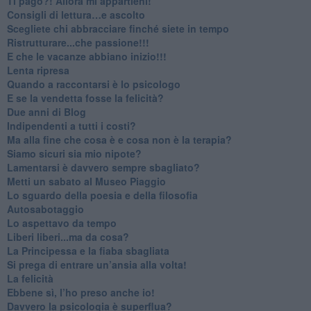
​Ti pago?! Allora mi appartieni!​
​Consigli di lettura…e ascolto
​Scegliete chi abbracciare finché siete in tempo
​Ristrutturare...che passione!!!
​E che le vacanze abbiano inizio!!!
​Lenta ripresa
​Quando a raccontarsi è lo psicologo
​E se la vendetta fosse la felicità?
​Due anni di Blog
​Indipendenti a tutti i costi?
​Ma alla fine che cosa è e cosa non è la terapia?
​Siamo sicuri sia mio nipote?
​Lamentarsi è davvero sempre sbagliato?
​Metti un sabato al Museo Piaggio
​Lo sguardo della poesia e della filosofia
Autosabotaggio
​Lo aspettavo da tempo
​Liberi liberi...ma da cosa?
​La Principessa e la fiaba sbagliata
Si prega di entrare un’ansia alla volta!
​La felicità
​Ebbene sì, l’ho preso anche io!
​Davvero la psicologia è superflua?