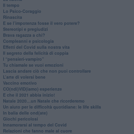
​Il tempo
​Lo Psico-Coraggio
Rinascita
​E se l’impotenza fosse il vero potere?
Stereotipi e pregiudizi
​Brava ragazza a chi?
​Compleanni e psicologia
Effetti del Covid sulla nostra vita
Il segreto della felicità di coppia
​I “pensieri-vampiro”
​Tu chiamale se vuoi emozioni
​Lascia andare ciò che non puoi controllare
L’arte di volersi bene
​Vaccino emotivo
CO(ndi)VID(iamo) esperienze
​E che il 2021 abbia inizio!
​Natale 2020…un Natale che ricorderemo
Un aiuto per le difficoltà quotidiane: le life skills
​In balia delle ond(ate)
Giochi pericolosi
Innamorarsi al tempo del Covid
​Relazioni che fanno male al cuore